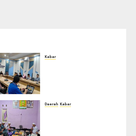
Kabar
Lakukan Kunjungan Kerja ke
Kabupaten Probolinggo,
Dewan Pendidikan
Kabupaten Banjar Bahas
Peningkatan Kualitas
Layanan Pendidikan
Daerah
Kabar
0
Warga Pematang
Hambawang Rutin Gelar
Manakib Siti Khadijah,
Mengharap Keberkahan