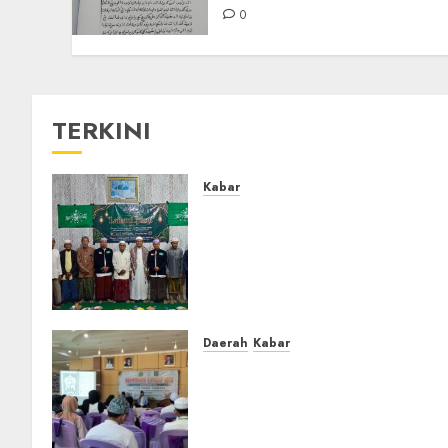
0
TERKINI
Kabar
Ustadz Jam’ani Hadiri
Lailatul Ijtima MWC NU
Tatah Makmur, Dorong
Penguatan Organisasi dan
Amaliyah Aswaja
0
Daerah
Kabar
BKPRMI Kabupaten Banjar
Gelar Penataran Metode Iqro
untuk Calon Ustadz dan
Ustadzah TPA