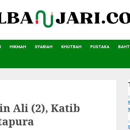
I
HIKMAH
SYARIAH
KHUTBAH
PUSTAKA
BAHT
K
 Ali (2), Katib
tapura
K