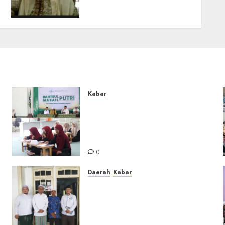
Sekarang Ketum Muslimat
NU Luar Jawa
0
Kabar
Sejarah Baru, LBM PCNU
Banjar Gelar Bahtsul Masail
Putri Perdana di Kabupaten
Banjar
0
Daerah
Kabar
Usai Musyawarah MWC, Guru
Rahmat dan Guru Hamli
Nakhodai MWC NU Gambut
Masa Khidmat 2026/2031