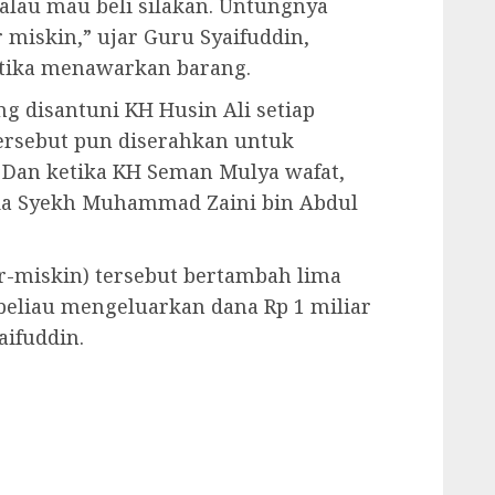
Kalau mau beli silakan. Untungnya
 miskin,” ujar Guru Syaifuddin,
tika menawarkan barang.
g disantuni KH Husin Ali setiap
 tersebut pun diserahkan untuk
 Dan ketika KH Seman Mulya wafat,
ada Syekh Muhammad Zaini bin Abdul
ir-miskin) tersebut bertambah lima
, beliau mengeluarkan dana Rp 1 miliar
aifuddin.