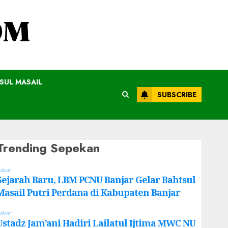
SUL MASAIL
SUBSCRIBE
Trending Sepekan
abar
Sejarah Baru, LBM PCNU Banjar Gelar Bahtsul
Masail Putri Perdana di Kabupaten Banjar
abar
Ustadz Jam’ani Hadiri Lailatul Ijtima MWC NU