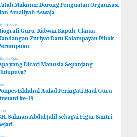
Tatah Makmur, Dorong Penguatan Organisasi
dan Amaliyah Aswaja
istori
,
Sosok
Biografi Guru Ridwan Kapuh, Ulama
Kandangan Zuriyat Datu Kalampayan Pihak
Perempuan
ikmah
,
Opini
Apa yang Dicari Manusia Sepanjang
Hidupnya?
abar
Ponpes Ishlahul Aulad Peringati Haul Guru
Bustani ke-19
osok
KH. Salman Abdul Jalil sebagai Figur Santri
Sejati
abar