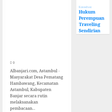
Warga Pematang
Konsultasi
Hambawang
Hukum
Rutin Gelar
Perempuan
Traveling
Manakib Siti
Sendirian
Khadijah,
Mengharap
Keberkahan
Rezeki
0
Albanjari.com, Astambul -
Masyarakat Desa Pematang
Hambawang, Kecamatan
Astambul, Kabupaten
Banjar secara rutin
melaksanakan
pembacaan...