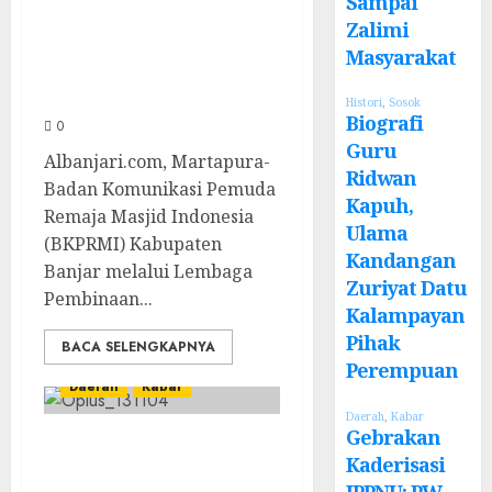
Sampai
untuk Calon
Zalimi
Masyarakat
Ustadz dan
Ustadzah TPA
Histori
,
Sosok
Biografi
0
Guru
Albanjari.com, Martapura-
Ridwan
Badan Komunikasi Pemuda
Kapuh,
Remaja Masjid Indonesia
Ulama
(BKPRMI) Kabupaten
Kandangan
Banjar melalui Lembaga
Zuriyat Datu
Pembinaan...
Kalampayan
Pihak
BACA SELENGKAPNYA
Perempuan
Daerah
Kabar
Daerah
,
Kabar
Gebrakan
Usai Musyawarah
Kaderisasi
MWC, Guru
IPPNU: PW