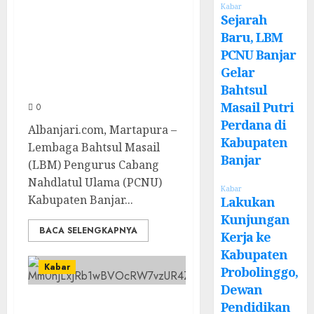
PCNU Banjar
Kabar
Sejarah
Gelar Bahtsul
Baru, LBM
Masail Putri
PCNU Banjar
Perdana di
Gelar
Kabupaten Banjar
Bahtsul
Masail Putri
0
Perdana di
Albanjari.com, Martapura –
Kabupaten
Lembaga Bahtsul Masail
Banjar
(LBM) Pengurus Cabang
Nahdlatul Ulama (PCNU)
Kabar
Kabupaten Banjar...
Lakukan
Kunjungan
BACA SELENGKAPNYA
Kerja ke
Kabupaten
Kabar
Probolinggo,
Dewan
Lakukan Kunjungan Kerja ke
Pendidikan