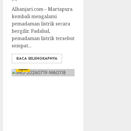
Albanjari.com – Martapura
kembali mengalami
pemadaman listrik secara
bergilir. Padahal,
pemadaman listrik tersebut
sempat...
BACA SELENGKAPNYA
Opini
Organisasi Bukan
Penghambat
Pendidikan,
Melainkan
Jembatan Menuju
Masa Depan