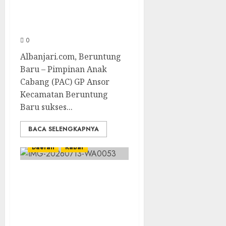
Cetak Kader
Pimpinan Ranting
0
Albanjari.com, Beruntung
Baru – Pimpinan Anak
Cabang (PAC) GP Ansor
Kecamatan Beruntung
Baru sukses...
BACA SELENGKAPNYA
Daerah
Kabar
Lakpesdam PCNU
Kabupaten Banjar
Gelar Pelatihan
Khatib Jumat dan