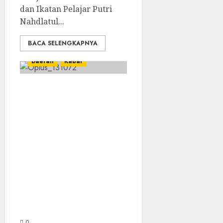
dan Ikatan Pelajar Putri
Nahdlatul...
BACA SELENGKAPNYA
Daerah
Kabar
Listrik Padam
Tiga Hari
Berturut-turut,
Tokoh Muda
Kabupaten Banjar
Ingatkan PLN
Jangan Sampai
Zalimi
Masyarakat
0