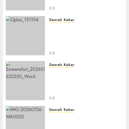
Ustadzah TPA
0
Daerah
Kabar
Usai Musyawarah MWC, Guru
Rahmat dan Guru Hamli
Nakhodai MWC NU Gambut
Masa Khidmat 2026/2031
0
Daerah
Kabar
Warga Pematang Hambawang
Rutin Gelar Manakib Siti
Khadijah, Mengharap
Keberkahan Rezeki
0
Daerah
Kabar
PC IPNU IPPNU Kabupaten
Banjar Gelar Bakti Sosial,