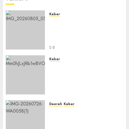
Kabar
Sejarah Baru, LBM PCNU
Banjar Gelar Bahtsul Masail
Putri Perdana di Kabupaten
Banjar
0
Kabar
Lakukan Kunjungan Kerja ke
Kabupaten Probolinggo,
Dewan Pendidikan Kabupaten
Banjar Bahas Peningkatan
Kualitas Layanan Pendidikan
0
Daerah
Kabar
BKPRMI Kabupaten Banjar
Gelar Penataran Metode Iqro
untuk Calon Ustadz dan