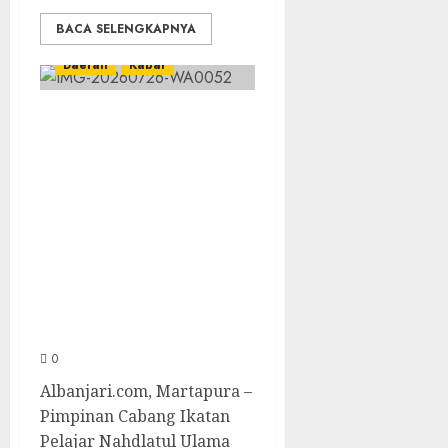
BACA SELENGKAPNYA
Daerah
Kabar
PC IPNU IPPNU
Kabupaten Banjar
Gelar Bakti Sosial,
Himpun Donasi
untuk Korban
Kebakaran
Asrama Al-Manar
dan Al-Bushro
0
Albanjari.com, Martapura –
Pimpinan Cabang Ikatan
Pelajar Nahdlatul Ulama