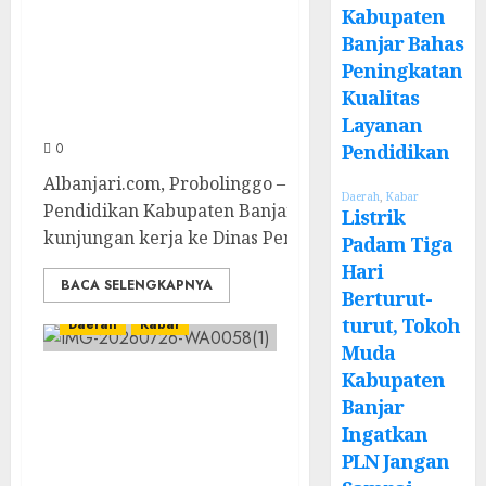
Kabupaten Probolinggo,
Kabupaten
Banjar Bahas
Dewan Pendidikan Kabupaten
Peningkatan
Banjar Bahas Peningkatan
Kualitas
Kualitas Layanan Pendidikan
Layanan
0
Pendidikan
Albanjari.com, Probolinggo – Dewan
Daerah
,
Kabar
Pendidikan Kabupaten Banjar melaksanakan
Listrik
kunjungan kerja ke Dinas Pendidikan dan...
Padam Tiga
Hari
BACA SELENGKAPNYA
Berturut-
turut, Tokoh
Daerah
Kabar
Muda
Kabupaten
BKPRMI
Banjar
Kabupaten Banjar
Ingatkan
Gelar Penataran
PLN Jangan
Metode Iqro