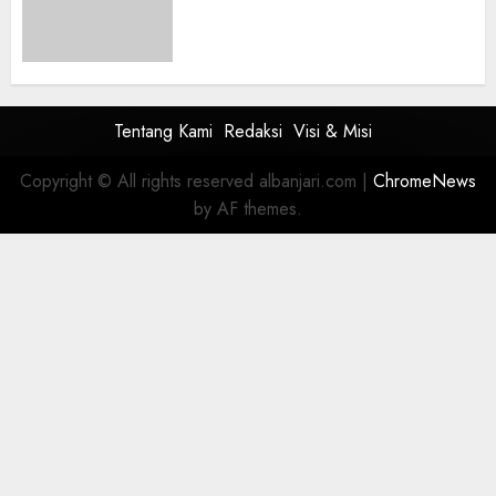
Himpun Donasi untuk Korban
Kebakaran Asrama Al-Manar
dan Al-Bushro
0
Tentang Kami
Redaksi
Visi & Misi
Copyright © All rights reserved albanjari.com
|
ChromeNews
by AF themes.