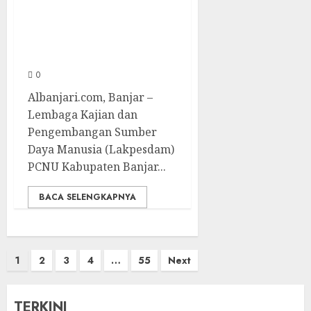
Ied, Siapkan
Khatib Kompeten
Berbasis Aswaja
0
Albanjari.com, Banjar –
Lembaga Kajian dan
Pengembangan Sumber
Daya Manusia (Lakpesdam)
PCNU Kabupaten Banjar...
BACA SELENGKAPNYA
1
2
3
4
…
55
Next
TERKINI