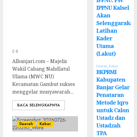
Rahmat dan Guru
IPPNU Kalsel
Hamli Nakhodai
Akan
Selenggarakan
MWC NU Gambut
Latihan
Masa Khidmat
Kader
2026/2031
Utama
0
(Lakut)
Albanjari.com – Majelis
Daerah
,
Kabar
Wakil Cabang Nahdlatul
BKPRMI
Ulama (MWC NU)
Kabupaten
Kecamatan Gambut sukses
Banjar Gelar
menggelar musyawarah...
Penataran
Metode Iqro
BACA SELENGKAPNYA
untuk Calon
Ustadz dan
Daerah
Kabar
Ustadzah
TPA