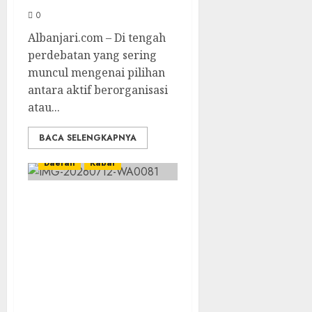
0
Albanjari.com – Di tengah
perdebatan yang sering
muncul mengenai pilihan
antara aktif berorganisasi
atau...
BACA SELENGKAPNYA
Daerah
Kabar
PKD Angkatan
Pertama Sukses
Digelar, GP Ansor
Beruntung Baru
Perkuat Basis
Organisasi dan