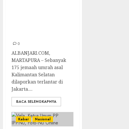
dan Visa, Ratusan
Jemaah Umrah
Asal Kalsel
Terlantar di
Jakarta
0
ALBANJARI.COM,
MARTAPURA – Sebanyak
175 jemaah umrah asal
Kalimantan Selatan
dilaporkan terlantar di
Jakarta....
BACA SELENGKAPNYA
Kabar
Nasional