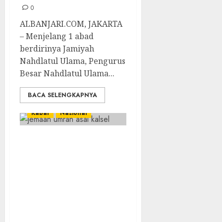
0
ALBANJARI.COM, JAKARTA
– Menjelang 1 abad
berdirinya Jamiyah
Nahdlatul Ulama, Pengurus
Besar Nahdlatul Ulama...
BACA SELENGKAPNYA
Kabar
Nasional
PT Naila Syafaah
Wisata Mandiri
Gagal
Berangkatkan
Jemaah Umrah
Asal Kalsel,