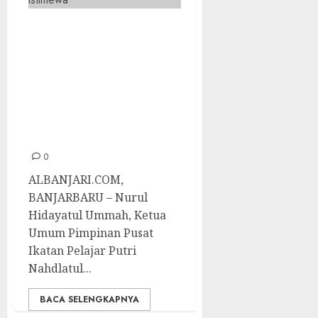
Ketum PP IPPNU
Resmi Lantik
Pengurus Wilayah
IPPNU Kalsel
Masa Khidmat
2021-2024
0
ALBANJARI.COM,
BANJARBARU – Nurul
Hidayatul Ummah, Ketua
Umum Pimpinan Pusat
Ikatan Pelajar Putri
Nahdlatul...
BACA SELENGKAPNYA