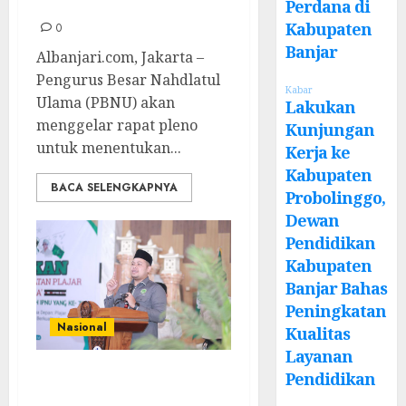
NU
Perdana di
Kabupaten
0
Banjar
Albanjari.com, Jakarta –
Pengurus Besar Nahdlatul
Kabar
Ulama (PBNU) akan
Lakukan
menggelar rapat pleno
Kunjungan
untuk menentukan...
Kerja ke
Kabupaten
BACA SELENGKAPNYA
Probolinggo,
Dewan
Pendidikan
Kabupaten
Banjar Bahas
Peningkatan
Nasional
Kualitas
Layanan
Sekjen PP IPNU
Pendidikan
Agus Tanjung: Isu