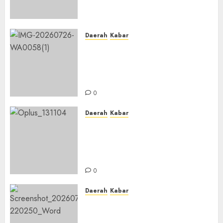
Banjar Bahas Peningkatan
Kualitas Layanan Pendidikan
0
Daerah
Kabar
BKPRMI Kabupaten Banjar
Gelar Penataran Metode Iqro
untuk Calon Ustadz dan
Ustadzah TPA
0
Daerah
Kabar
Usai Musyawarah MWC, Guru
Rahmat dan Guru Hamli
Nakhodai MWC NU Gambut
Masa Khidmat 2026/2031
0
Daerah
Kabar
Warga Pematang Hambawang
Rutin Gelar Manakib Siti