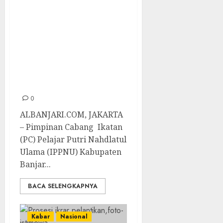
IPPNU di Pondok
Gede, Sebagai
Ajang Silaturahmi
Dan Tambah
Relasi Serta
Sumber Inspirasi
0
ALBANJARI.COM, JAKARTA
– Pimpinan Cabang Ikatan
(PC) Pelajar Putri Nahdlatul
Ulama (IPPNU) Kabupaten
Banjar...
BACA SELENGKAPNYA
Kabar
Nasional