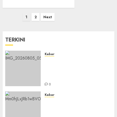
1
2
Next
TERKINI
Kabar
Sejarah Baru, LBM PCNU
Banjar Gelar Bahtsul Masail
Putri Perdana di Kabupaten
Banjar
0
Kabar
Lakukan Kunjungan Kerja ke
Kabupaten Probolinggo,
Dewan Pendidikan Kabupaten