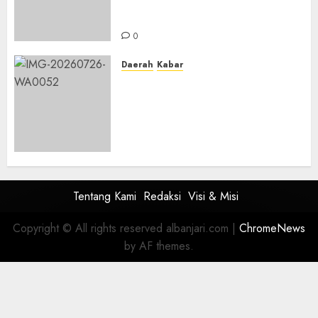
Khadijah, Mengharap
Keberkahan Rezeki
0
Daerah
Kabar
PC IPNU IPPNU Kabupaten
Banjar Gelar Bakti Sosial,
Himpun Donasi untuk Korban
Kebakaran Asrama Al-Manar
dan Al-Bushro
0
Tentang Kami
Redaksi
Visi & Misi
Copyright © All rights reserved albanjari.com
|
ChromeNews
by AF themes.