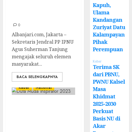
Kapuh,
Makan Bergizi
Ulama
Gratis (MBG)
Kandangan
0
Zuriyat Datu
Kalampayan
Albanjari.com, Jakarta –
Pihak
Sekretaris Jendral PP IPNU
Perempuan
Agus Suherman Tanjung
mengajak seluruh elemen
Kabar
masyarakat...
Terima SK
dari PBNU,
BACA SELENGKAPNYA
PWNU Kalsel
Kabar
Nasional
Masa
Khidmat
Nor Silawati Raih
2025-2030
Perkuat
Gelar “Duta Muda
Basis NU di
Indonesia
Akar
Inspirator 2023”