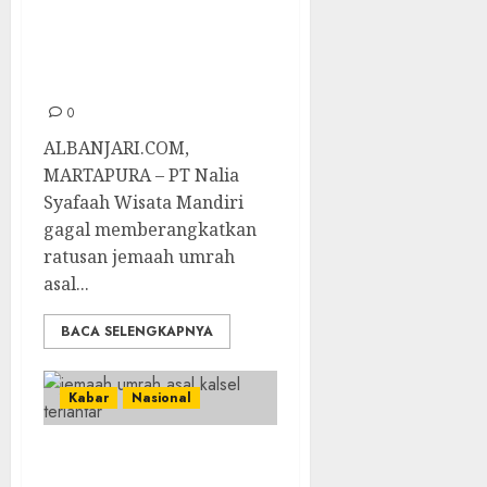
Terancam
Dilaporkan ke
Polisi
0
ALBANJARI.COM,
MARTAPURA – PT Nalia
Syafaah Wisata Mandiri
gagal memberangkatkan
ratusan jemaah umrah
asal...
BACA SELENGKAPNYA
Kabar
Nasional
Belum Ada Tiket