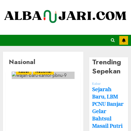
Trending
Nasional
Sepekan
Kabar
Nasional
Kabar
PBNU Gelar Pleno
Sejarah
21 Mei, Bahas
Baru, LBM
PCNU Banjar
Lokasi Munas-
Gelar
Konbes dan
Bahtsul
Muktamar Ke-35
Masail Putri