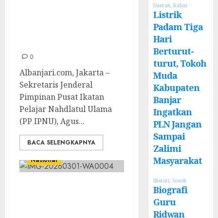
Daerah
,
Kabar
Makar Ancaman
Listrik
Padam Tiga
Nyata, Kita Lawan
Hari
Bersama
Berturut-
0
turut, Tokoh
Albanjari.com, Jakarta –
Muda
Sekretaris Jenderal
Kabupaten
Pimpinan Pusat Ikatan
Banjar
Pelajar Nahdlatul Ulama
Ingatkan
(PP IPNU), Agus...
PLN Jangan
Sampai
BACA SELENGKAPNYA
Zalimi
Masyarakat
Nasional
Histori
,
Sosok
Sekjen PP IPNU
Biografi
Ajak Masyarakat
Guru
Ridwan
Kawal Program