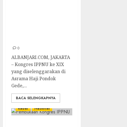
Whasfi Velasufah
Terpilih Sebagai
Ketua Umum
IPPNU, Cek
Pofilnya Disini!
0
ALBANJARI.COM, JAKARTA
– Kongres IPPNU ke XIX
yang diselenggarakan di
Asrama Haji Pondok
Gede,...
BACA SELENGKAPNYA
Kabar
Nasional
Kongres XIX