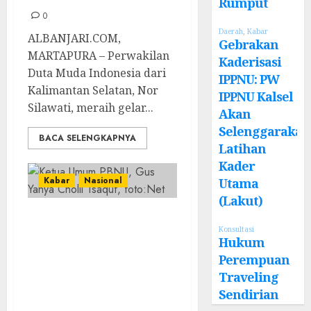
Rumput
0
Daerah
,
Kabar
ALBANJARI.COM,
Gebrakan
MARTAPURA – Perwakilan
Kaderisasi
Duta Muda Indonesia dari
IPPNU: PW
Kalimantan Selatan, Nor
IPPNU Kalsel
Silawati, meraih gelar...
Akan
Selenggarakan
BACA SELENGKAPNYA
Latihan
Kader
Kabar
Nasional
Utama
(Lakut)
Jelang 1 Abad
Konsultasi
Jamiyyah
Hukum
Nadhlatul Ulama,
Perempuan
Traveling
Ini 9 Agenda Besar
Sendirian
PBNU