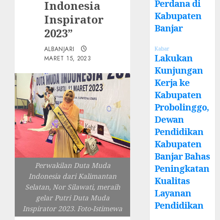
Perdana di
Indonesia
Kabupaten
Inspirator
Banjar
2023”
ALBANJARI
Kabar
Lakukan
MARET 15, 2023
Kunjungan
Kerja ke
Kabupaten
Probolinggo,
Dewan
Pendidikan
Kabupaten
Banjar Bahas
Perwakilan Duta Muda
Peningkatan
Indonesia dari Kalimantan
Kualitas
Selatan, Nor Silawati, meraih
Layanan
gelar Putri Duta Muda
Pendidikan
Inspirator 2023. Foto-Istimewa