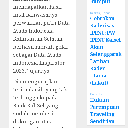
Rumput
mendapatkan hasil
Daerah
,
Kabar
final bahwasanya
Gebrakan
perwakilan putri Duta
Kaderisasi
Muda Indonesia
IPPNU: PW
Kalimantan Selatan
IPPNU Kalsel
berhasil meraih gelar
Akan
Selenggarakan
sebagai Duta Muda
Latihan
Indonesia Inspirator
Kader
2023,” ujarnya.
Utama
Dia mengucapkan
(Lakut)
terimakasih yang tak
Konsultasi
terhingga kepada
Hukum
Bank Kal-Sel yang
Perempuan
sudah memberi
Traveling
Sendirian
dukungan atas