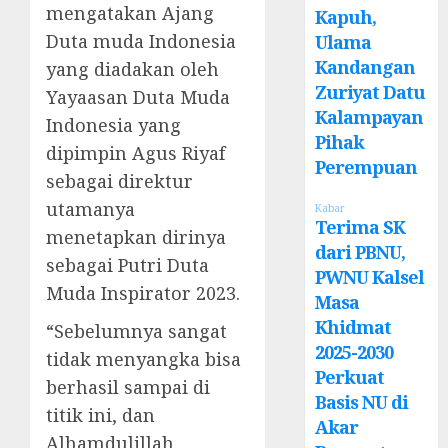
mengatakan Ajang
Kapuh,
Duta muda Indonesia
Ulama
Kandangan
yang diadakan oleh
Zuriyat Datu
Yayaasan Duta Muda
Kalampayan
Indonesia yang
Pihak
dipimpin Agus Riyaf
Perempuan
sebagai direktur
utamanya
Kabar
Terima SK
menetapkan dirinya
dari PBNU,
sebagai Putri Duta
PWNU Kalsel
Muda Inspirator 2023.
Masa
Khidmat
“Sebelumnya sangat
2025-2030
tidak menyangka bisa
Perkuat
berhasil sampai di
Basis NU di
titik ini, dan
Akar
Alhamdulillah