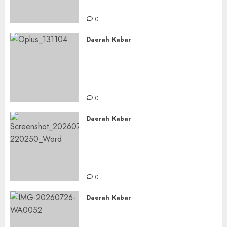
Ustadzah TPA
0
Daerah
Kabar
Usai Musyawarah MWC, Guru
Rahmat dan Guru Hamli
Nakhodai MWC NU Gambut
Masa Khidmat 2026/2031
0
Daerah
Kabar
Warga Pematang Hambawang
Rutin Gelar Manakib Siti
Khadijah, Mengharap
Keberkahan Rezeki
0
Daerah
Kabar
PC IPNU IPPNU Kabupaten
Banjar Gelar Bakti Sosial,