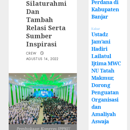
Perdana di
Silaturahmi
Kabupaten
Dan
Banjar
Tambah
Relasi Serta
Kabar
Ustadz
Sumber
Jam’ani
Inspirasi
Hadiri
CREW
Lailatul
AGUSTUS 14, 2022
Ijtima MWC
NU Tatah
Makmur,
Dorong
Penguatan
Organisasi
dan
Amaliyah
Aswaja
Pembukaan Kongres IPPNU