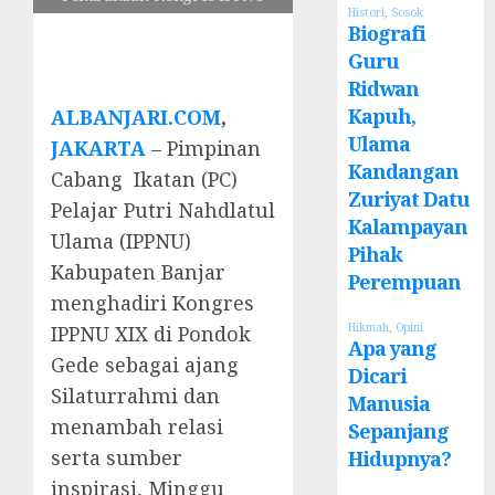
Histori
,
Sosok
Biografi
Guru
Ridwan
Kapuh,
ALBANJARI.COM
,
Ulama
JAKARTA
– Pimpinan
Kandangan
Cabang Ikatan (PC)
Zuriyat Datu
Pelajar Putri Nahdlatul
Kalampayan
Ulama (IPPNU)
Pihak
Kabupaten Banjar
Perempuan
menghadiri Kongres
Hikmah
,
Opini
IPPNU XIX di Pondok
Apa yang
Gede sebagai ajang
Dicari
Silaturrahmi dan
Manusia
menambah relasi
Sepanjang
serta sumber
Hidupnya?
inspirasi, Minggu