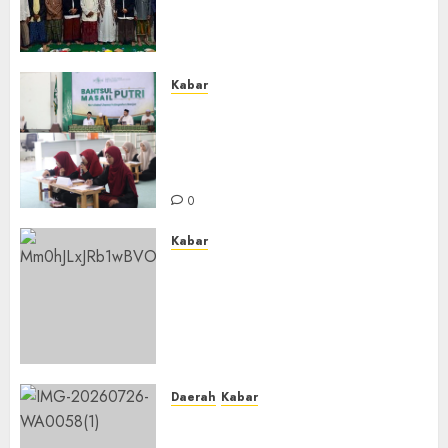
Organisasi dan Amaliyah
Aswaja
0
Kabar
Sejarah Baru, LBM PCNU
Banjar Gelar Bahtsul Masail
Putri Perdana di Kabupaten
Banjar
0
Kabar
Lakukan Kunjungan Kerja ke
Kabupaten Probolinggo,
Dewan Pendidikan Kabupaten
Banjar Bahas Peningkatan
Kualitas Layanan Pendidikan
0
Daerah
Kabar
BKPRMI Kabupaten Banjar
Gelar Penataran Metode Iqro