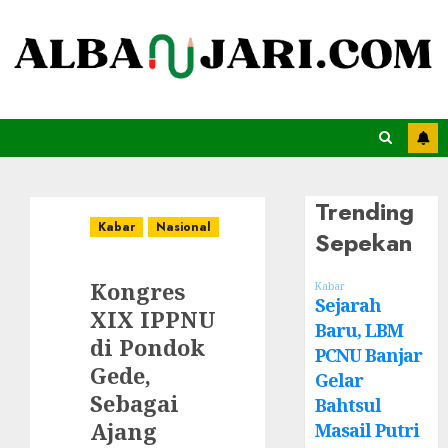
Trending
Kabar
Nasional
Sepekan
Kongres
Kabar
Sejarah
XIX IPPNU
Baru, LBM
di Pondok
PCNU Banjar
Gede,
Gelar
Sebagai
Bahtsul
Ajang
Masail Putri