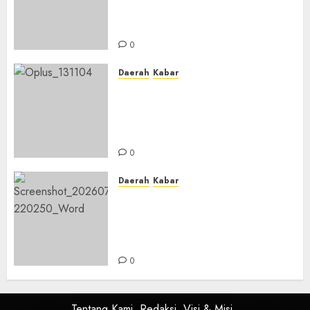
untuk Calon Ustadz dan
Ustadzah TPA
0
Daerah
Kabar
Usai Musyawarah MWC, Guru
Rahmat dan Guru Hamli
Nakhodai MWC NU Gambut
Masa Khidmat 2026/2031
0
Daerah
Kabar
Warga Pematang Hambawang
Rutin Gelar Manakib Siti
Khadijah, Mengharap
Keberkahan Rezeki
0
Tentang Kami
Redaksi
Visi & Misi