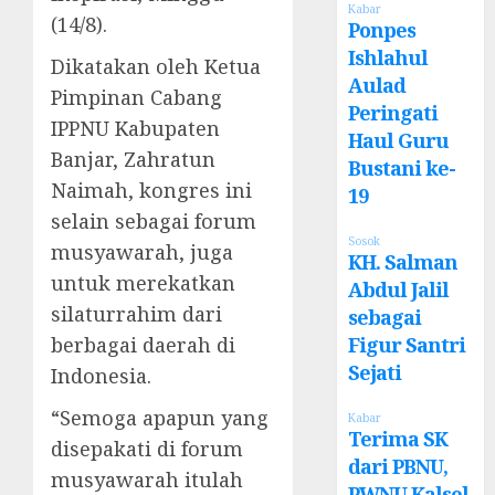
Kabar
(14/8).
Ponpes
Ishlahul
Dikatakan oleh Ketua
Aulad
Pimpinan Cabang
Peringati
IPPNU Kabupaten
Haul Guru
Banjar, Zahratun
Bustani ke-
Naimah, kongres ini
19
selain sebagai forum
Sosok
musyawarah, juga
KH. Salman
untuk merekatkan
Abdul Jalil
silaturrahim dari
sebagai
berbagai daerah di
Figur Santri
Sejati
Indonesia.
“Semoga apapun yang
Kabar
Terima SK
disepakati di forum
dari PBNU,
musyawarah itulah
PWNU Kalsel