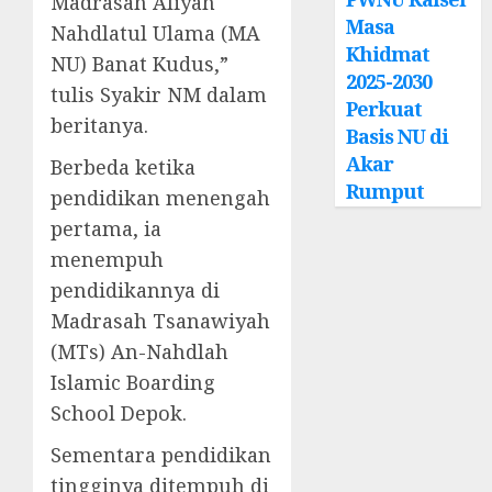
Madrasah Aliyah
Masa
Nahdlatul Ulama (MA
Khidmat
NU) Banat Kudus,”
2025-2030
tulis Syakir NM dalam
Perkuat
beritanya.
Basis NU di
Akar
Berbeda ketika
Rumput
pendidikan menengah
pertama, ia
menempuh
pendidikannya di
Madrasah Tsanawiyah
(MTs) An-Nahdlah
Islamic Boarding
School Depok.
Sementara pendidikan
tingginya ditempuh di