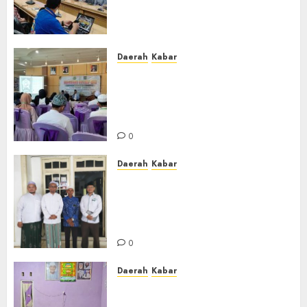
Banjar Bahas Peningkatan
Kualitas Layanan Pendidikan
0
Daerah
Kabar
BKPRMI Kabupaten Banjar
Gelar Penataran Metode Iqro
untuk Calon Ustadz dan
Ustadzah TPA
0
Daerah
Kabar
Usai Musyawarah MWC, Guru
Rahmat dan Guru Hamli
Nakhodai MWC NU Gambut
Masa Khidmat 2026/2031
0
Daerah
Kabar
Warga Pematang Hambawang
Rutin Gelar Manakib Siti