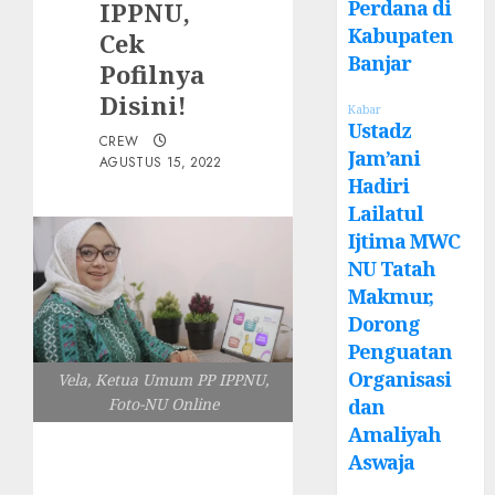
Perdana di
IPPNU,
Kabupaten
Cek
Banjar
Pofilnya
Disini!
Kabar
Ustadz
CREW
Jam’ani
AGUSTUS 15, 2022
Hadiri
Lailatul
Ijtima MWC
NU Tatah
Makmur,
Dorong
Penguatan
Organisasi
Vela, Ketua Umum PP IPPNU,
dan
Foto-NU Online
Amaliyah
Aswaja