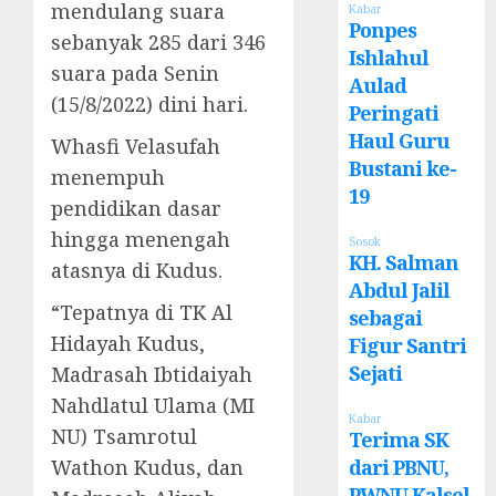
mendulang suara
Kabar
Ponpes
sebanyak 285 dari 346
Ishlahul
suara pada Senin
Aulad
(15/8/2022) dini hari.
Peringati
Haul Guru
Whasfi Velasufah
Bustani ke-
menempuh
19
pendidikan dasar
hingga menengah
Sosok
KH. Salman
atasnya di Kudus.
Abdul Jalil
“Tepatnya di TK Al
sebagai
Hidayah Kudus,
Figur Santri
Sejati
Madrasah Ibtidaiyah
Nahdlatul Ulama (MI
Kabar
NU) Tsamrotul
Terima SK
Wathon Kudus, dan
dari PBNU,
PWNU Kalsel