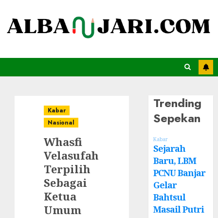
Trending
Kabar
Sepekan
Nasional
Whasfi
Kabar
Sejarah
Velasufah
Baru, LBM
Terpilih
PCNU Banjar
Sebagai
Gelar
Ketua
Bahtsul
Umum
Masail Putri