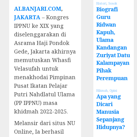
Histori
,
Sosok
ALBANJARI.COM
,
Biografi
Guru
JAKARTA
– Kongres
Ridwan
IPPNU ke XIX yang
Kapuh,
diselenggarakan di
Ulama
Asrama Haji Pondok
Kandangan
Gede, Jakarta akhirnya
Zuriyat Datu
memutuskan Whasfi
Kalampayan
Velasufah untuk
Pihak
menakhodai Pimpinan
Perempuan
Pusat Ikatan Pelajar
Hikmah
,
Opini
Putri Nahdlatul Ulama
Apa yang
(PP IPPNU) masa
Dicari
khidmah 2022-2025.
Manusia
Sepanjang
Melansir dari situs NU
Hidupnya?
Online, Ia berhasil