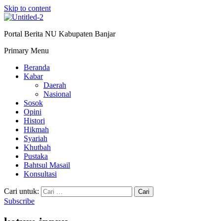
Skip to content
Portal Berita NU Kabupaten Banjar
Primary Menu
Beranda
Kabar
Daerah
Nasional
Sosok
Opini
Histori
Hikmah
Syariah
Khutbah
Pustaka
Bahtsul Masail
Konsultasi
Cari untuk:
Subscribe