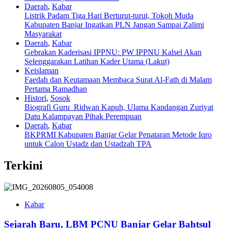
Daerah
,
Kabar
Listrik Padam Tiga Hari Berturut-turut, Tokoh Muda
Kabupaten Banjar Ingatkan PLN Jangan Sampai Zalimi
Masyarakat
Daerah
,
Kabar
Gebrakan Kaderisasi IPPNU: PW IPPNU Kalsel Akan
Selenggarakan Latihan Kader Utama (Lakut)
Keislaman
Faedah dan Keutamaan Membaca Surat Al-Fath di Malam
Pertama Ramadhan
Histori
,
Sosok
Biografi Guru Ridwan Kapuh, Ulama Kandangan Zuriyat
Datu Kalampayan Pihak Perempuan
Daerah
,
Kabar
BKPRMI Kabupaten Banjar Gelar Penataran Metode Iqro
untuk Calon Ustadz dan Ustadzah TPA
Terkini
Kabar
Sejarah Baru, LBM PCNU Banjar Gelar Bahtsul