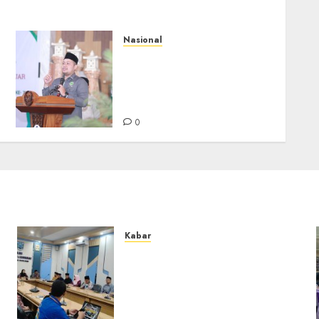
Nasional
Sekjen PP IPNU Agus
Tanjung: Isu Makar
Ancaman Nyata, Kita
Lawan Bersama
0
Kabar
Lakukan Kunjungan Kerja ke
Kabupaten Probolinggo,
Dewan Pendidikan
Kabupaten Banjar Bahas
Peningkatan Kualitas