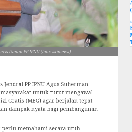
D
aris Umum PP IPNU (foto: istimewa)
is Jendral PP IPNU Agus Suherman
 masyarakat untuk turut mengawal
i Gratis (MBG) agar berjalan tepat
ikan dampak nyata bagi pembangunan
 perlu memahami secara utuh