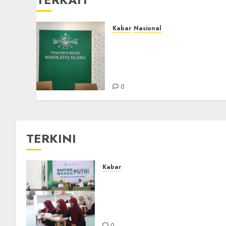
Kabar
Nasional
PBNU Gelar Pleno 21 Mei,
Bahas Lokasi Munas-
Konbes dan Muktamar Ke-
35 NU
0
TERKINI
Kabar
Sejarah Baru, LBM PCNU
Banjar Gelar Bahtsul Masail
Putri Perdana di Kabupaten
Banjar
0