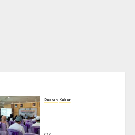
Daerah
Kabar
BKPRMI Kabupaten Banjar
Gelar Penataran Metode Iqro
untuk Calon Ustadz dan
Ustadzah TPA
0