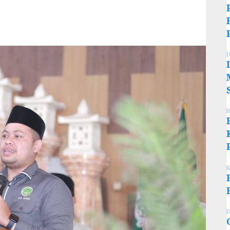
D
H
K
D