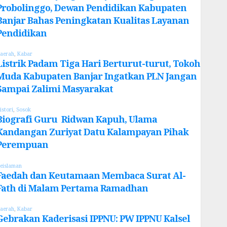
Probolinggo, Dewan Pendidikan Kabupaten
Banjar Bahas Peningkatan Kualitas Layanan
Pendidikan
aerah
,
Kabar
Listrik Padam Tiga Hari Berturut-turut, Tokoh
Muda Kabupaten Banjar Ingatkan PLN Jangan
Sampai Zalimi Masyarakat
istori
,
Sosok
Biografi Guru Ridwan Kapuh, Ulama
Kandangan Zuriyat Datu Kalampayan Pihak
Perempuan
eislaman
Faedah dan Keutamaan Membaca Surat Al-
Fath di Malam Pertama Ramadhan
aerah
,
Kabar
Gebrakan Kaderisasi IPPNU: PW IPPNU Kalsel