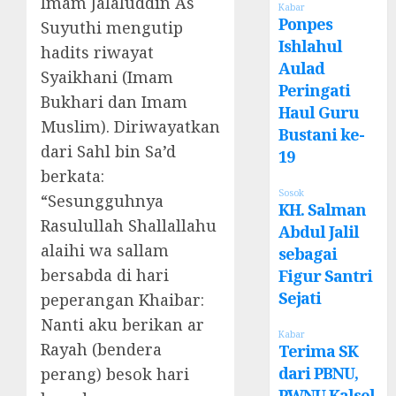
Imam Jalaluddin As
Kabar
Ponpes
Suyuthi mengutip
Ishlahul
hadits riwayat
Aulad
Syaikhani (Imam
Peringati
Bukhari dan Imam
Haul Guru
Muslim). Diriwayatkan
Bustani ke-
dari Sahl bin Sa’d
19
berkata:
Sosok
“Sesungguhnya
KH. Salman
Rasulullah Shallallahu
Abdul Jalil
alaihi wa sallam
sebagai
bersabda di hari
Figur Santri
Sejati
peperangan Khaibar:
Nanti aku berikan ar
Kabar
Rayah (bendera
Terima SK
dari PBNU,
perang) besok hari
PWNU Kalsel