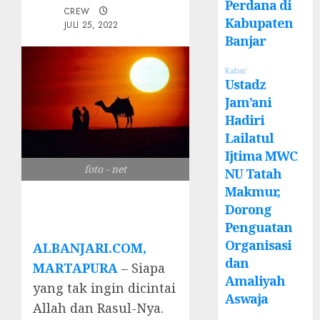
Perdana di
CREW
Kabupaten
JULI 25, 2022
Banjar
Kabar
Ustadz
Jam’ani
Hadiri
Lailatul
Ijtima MWC
foto - net
NU Tatah
Makmur,
Dorong
Penguatan
Organisasi
ALBANJARI.COM,
dan
MARTAPURA
– Siapa
Amaliyah
yang tak ingin dicintai
Aswaja
Allah dan Rasul-Nya.