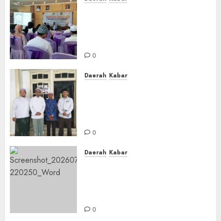
BKPRMI Kabupaten Banjar
Gelar Penataran Metode Iqro
untuk Calon Ustadz dan
Ustadzah TPA
0
Daerah
Kabar
Usai Musyawarah MWC, Guru
Rahmat dan Guru Hamli
Nakhodai MWC NU Gambut
Masa Khidmat 2026/2031
0
Daerah
Kabar
Warga Pematang Hambawang
Rutin Gelar Manakib Siti
Khadijah, Mengharap
Keberkahan Rezeki
0