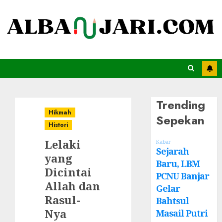
Trending
Hikmah
Sepekan
Histori
Lelaki
Kabar
Sejarah
yang
Baru, LBM
Dicintai
PCNU Banjar
Allah dan
Gelar
Rasul-
Bahtsul
Nya
Masail Putri