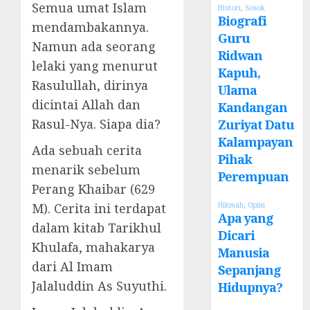
Semua umat Islam
Histori
,
Sosok
Biografi
mendambakannya.
Guru
Namun ada seorang
Ridwan
lelaki yang menurut
Kapuh,
Rasulullah, dirinya
Ulama
dicintai Allah dan
Kandangan
Rasul-Nya. Siapa dia?
Zuriyat Datu
Kalampayan
Ada sebuah cerita
Pihak
menarik sebelum
Perempuan
Perang Khaibar (629
Hikmah
,
Opini
M). Cerita ini terdapat
Apa yang
dalam kitab Tarikhul
Dicari
Khulafa, mahakarya
Manusia
dari Al Imam
Sepanjang
Jalaluddin As Suyuthi.
Hidupnya?