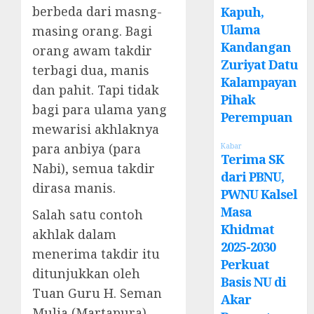
berbeda dari masng-
Kapuh,
Ulama
masing orang. Bagi
Kandangan
orang awam takdir
Zuriyat Datu
terbagi dua, manis
Kalampayan
dan pahit. Tapi tidak
Pihak
bagi para ulama yang
Perempuan
mewarisi akhlaknya
para anbiya (para
Kabar
Terima SK
Nabi), semua takdir
dari PBNU,
dirasa manis.
PWNU Kalsel
Masa
Salah satu contoh
Khidmat
akhlak dalam
2025-2030
menerima takdir itu
Perkuat
ditunjukkan oleh
Basis NU di
Tuan Guru H. Seman
Akar
Mulia (Martapura)