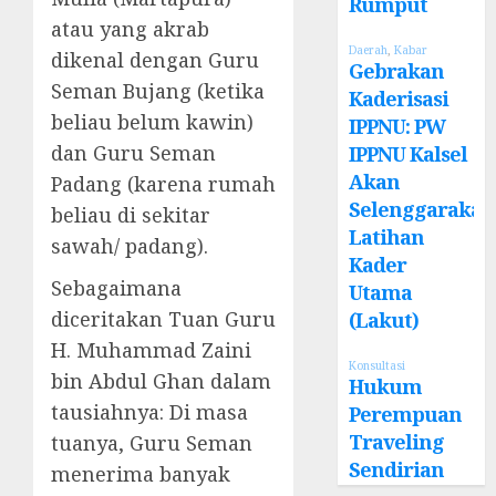
Rumput
atau yang akrab
Daerah
,
Kabar
dikenal dengan Guru
Gebrakan
Seman Bujang (ketika
Kaderisasi
beliau belum kawin)
IPPNU: PW
dan Guru Seman
IPPNU Kalsel
Akan
Padang (karena rumah
Selenggarakan
beliau di sekitar
Latihan
sawah/ padang).
Kader
Sebagaimana
Utama
diceritakan Tuan Guru
(Lakut)
H. Muhammad Zaini
Konsultasi
bin Abdul Ghan dalam
Hukum
tausiahnya: Di masa
Perempuan
Traveling
tuanya, Guru Seman
Sendirian
menerima banyak