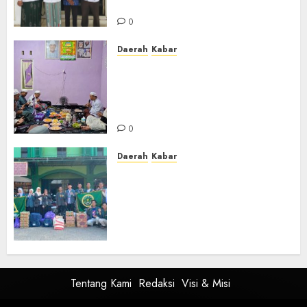
Masa Khidmat 2026/2031
0
Daerah
Kabar
Warga Pematang Hambawang
Rutin Gelar Manakib Siti
Khadijah, Mengharap
Keberkahan Rezeki
0
Daerah
Kabar
PC IPNU IPPNU Kabupaten
Banjar Gelar Bakti Sosial,
Himpun Donasi untuk Korban
Kebakaran Asrama Al-Manar
dan Al-Bushro
0
Tentang Kami
Redaksi
Visi & Misi