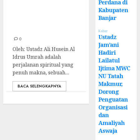
Adab Sebelum dan
Perdana di
Kabupaten
Saat Safar Umrah;
Banjar
Menuju Ibadah
yang Berkah
Kabar
Ustadz
0
Jam’ani
Oleh: Ustadz Ali Husein Al
Hadiri
Idrus Umrah adalah
Lailatul
perjalanan spiritual yang
Ijtima MWC
penuh makna, sebuah...
NU Tatah
Makmur,
BACA SELENGKAPNYA
Dorong
Penguatan
Organisasi
dan
Amaliyah
Aswaja