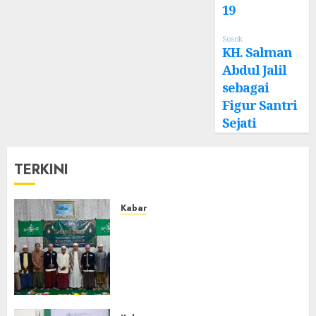
19
Sosok
KH. Salman
Abdul Jalil
sebagai
Figur Santri
Sejati
TERKINI
Kabar
Ustadz Jam’ani Hadiri Lailatul
Ijtima MWC NU Tatah
Makmur, Dorong Penguatan
Organisasi dan Amaliyah
Aswaja
0