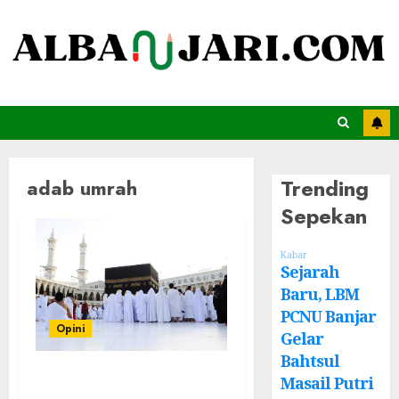
Trending
adab umrah
Sepekan
Kabar
Sejarah
Baru, LBM
PCNU Banjar
Opini
Gelar
Bahtsul
Panduan Praktis
Masail Putri