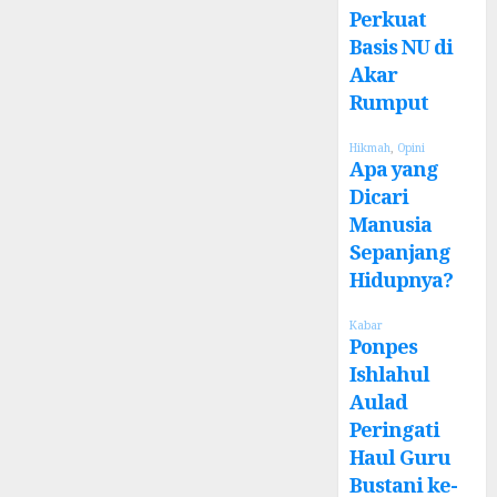
Perkuat
Basis NU di
Akar
Rumput
Hikmah
,
Opini
Apa yang
Dicari
Manusia
Sepanjang
Hidupnya?
Kabar
Ponpes
Ishlahul
Aulad
Peringati
Haul Guru
Bustani ke-