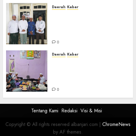
Daerah
Kabar
Usai Musyawarah MWC, Guru
Rahmat dan Guru Hamli
Nakhodai MWC NU Gambut
Masa Khidmat 2026/2031
0
Daerah
Kabar
Warga Pematang Hambawang
Rutin Gelar Manakib Siti
Khadijah, Mengharap
Keberkahan Rezeki
0
Tentang Kami
Redaksi
Visi & Misi
Copyright © All rights reserved albanjari.com
|
ChromeNews
by AF themes.