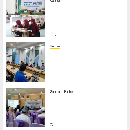
Kabar
Sejarah Baru, LBM PCNU
Banjar Gelar Bahtsul Masail
Putri Perdana di Kabupaten
Banjar
0
Kabar
Lakukan Kunjungan Kerja ke
Kabupaten Probolinggo,
Dewan Pendidikan Kabupaten
Banjar Bahas Peningkatan
Kualitas Layanan Pendidikan
0
Daerah
Kabar
BKPRMI Kabupaten Banjar
Gelar Penataran Metode Iqro
untuk Calon Ustadz dan
Ustadzah TPA
0