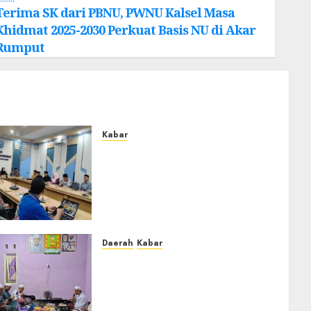
Terima SK dari PBNU, PWNU Kalsel Masa
Khidmat 2025-2030 Perkuat Basis NU di Akar
Rumput
Kabar
Lakukan Kunjungan Kerja ke
Kabupaten Probolinggo,
Dewan Pendidikan
Kabupaten Banjar Bahas
Peningkatan Kualitas
Layanan Pendidikan
Daerah
Kabar
0
Warga Pematang
Hambawang Rutin Gelar
Manakib Siti Khadijah,
Mengharap Keberkahan