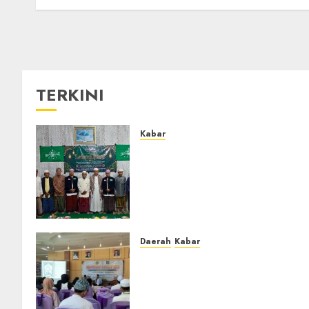
TERKINI
Kabar
Ustadz Jam’ani Hadiri
Lailatul Ijtima MWC NU
Tatah Makmur, Dorong
Penguatan Organisasi dan
Amaliyah Aswaja
0
Daerah
Kabar
BKPRMI Kabupaten Banjar
Gelar Penataran Metode Iqro
untuk Calon Ustadz dan
Ustadzah TPA