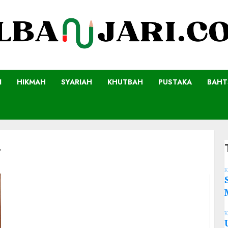
I
HIKMAH
SYARIAH
KHUTBAH
PUSTAKA
BAHT
r
K
K