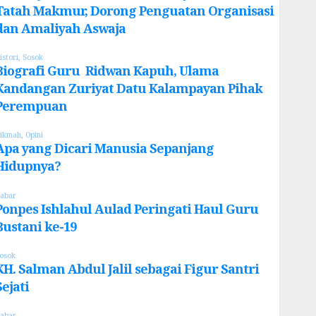
Tatah Makmur, Dorong Penguatan Organisasi
dan Amaliyah Aswaja
istori
,
Sosok
Biografi Guru Ridwan Kapuh, Ulama
Kandangan Zuriyat Datu Kalampayan Pihak
Perempuan
ikmah
,
Opini
Apa yang Dicari Manusia Sepanjang
Hidupnya?
abar
Ponpes Ishlahul Aulad Peringati Haul Guru
Bustani ke-19
osok
KH. Salman Abdul Jalil sebagai Figur Santri
Sejati
abar