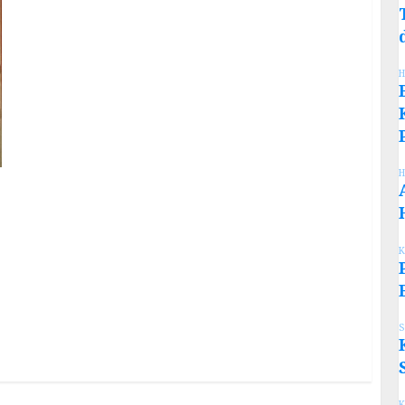
H
H
K
S
K