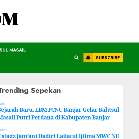
SUL MASAIL
SUBSCRIBE
Trending Sepekan
abar
Sejarah Baru, LBM PCNU Banjar Gelar Bahtsul
Masail Putri Perdana di Kabupaten Banjar
abar
Ustadz Jam’ani Hadiri Lailatul Ijtima MWC NU