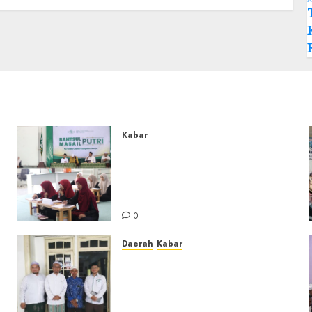
Kabar
Sejarah Baru, LBM PCNU
Banjar Gelar Bahtsul Masail
Putri Perdana di Kabupaten
Banjar
0
Daerah
Kabar
Usai Musyawarah MWC, Guru
Rahmat dan Guru Hamli
Nakhodai MWC NU Gambut
Masa Khidmat 2026/2031