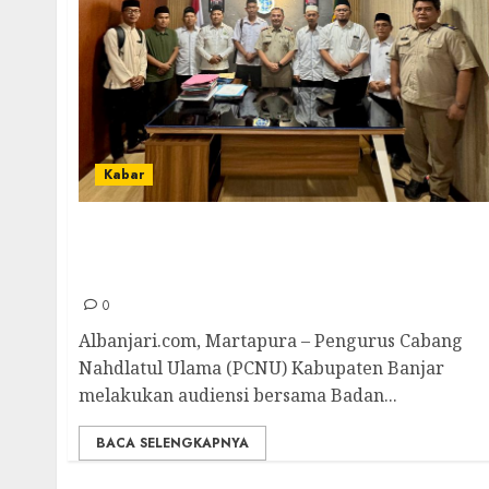
Kabar
Bentuk Lembaga Wakaf dan Pertanahan,
PCNU Kabupaten Banjar Audiensi Bersama
BPN Kabupaten Banjar
0
Albanjari.com, Martapura – Pengurus Cabang
Nahdlatul Ulama (PCNU) Kabupaten Banjar
melakukan audiensi bersama Badan...
BACA SELENGKAPNYA