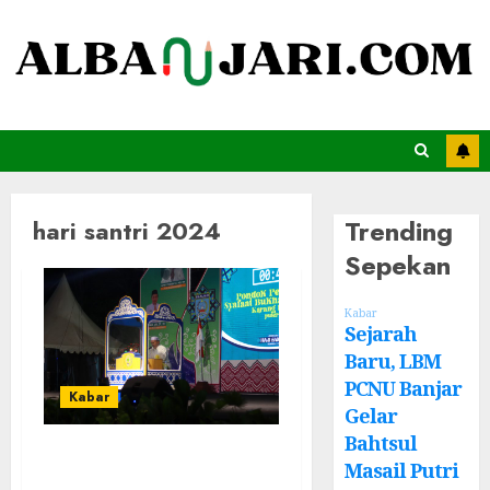
Trending
hari santri 2024
Sepekan
Kabar
Sejarah
Baru, LBM
PCNU Banjar
Kabar
Gelar
Bahtsul
Malam Pertama
Masail Putri