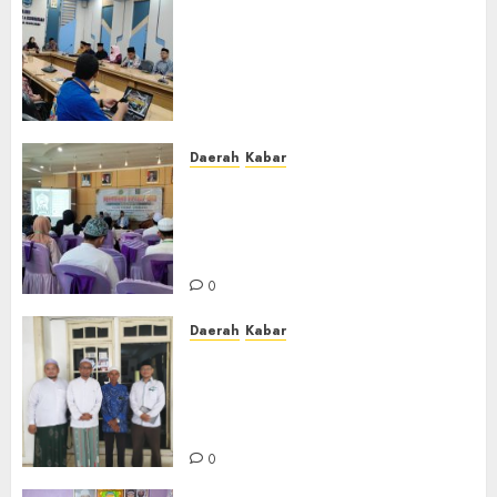
Lakukan Kunjungan Kerja ke
Kabupaten Probolinggo,
Dewan Pendidikan Kabupaten
Banjar Bahas Peningkatan
Kualitas Layanan Pendidikan
0
Daerah
Kabar
BKPRMI Kabupaten Banjar
Gelar Penataran Metode Iqro
untuk Calon Ustadz dan
Ustadzah TPA
0
Daerah
Kabar
Usai Musyawarah MWC, Guru
Rahmat dan Guru Hamli
Nakhodai MWC NU Gambut
Masa Khidmat 2026/2031
0