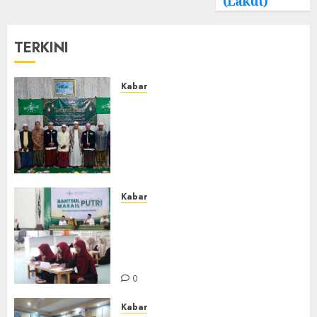
(Lakut)
TERKINI
Kabar
Ustadz Jam’ani Hadiri Lailatul
Ijtima MWC NU Tatah
Makmur, Dorong Penguatan
Organisasi dan Amaliyah
Aswaja
0
Kabar
Sejarah Baru, LBM PCNU
Banjar Gelar Bahtsul Masail
Putri Perdana di Kabupaten
Banjar
0
Kabar