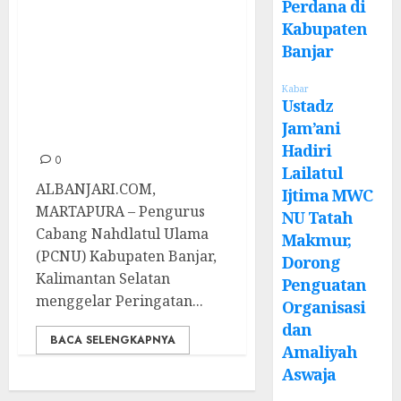
Peringatan Hari
Perdana di
Santri di
Kabupaten
Kabupaten Banjar
Banjar
2024: Warga
Kabar
Antusias Saksikan
Ustadz
Jam’ani
MTQ
Hadiri
0
Lailatul
ALBANJARI.COM,
Ijtima MWC
MARTAPURA – Pengurus
NU Tatah
Cabang Nahdlatul Ulama
Makmur,
(PCNU) Kabupaten Banjar,
Dorong
Kalimantan Selatan
Penguatan
menggelar Peringatan...
Organisasi
dan
BACA SELENGKAPNYA
Amaliyah
Aswaja