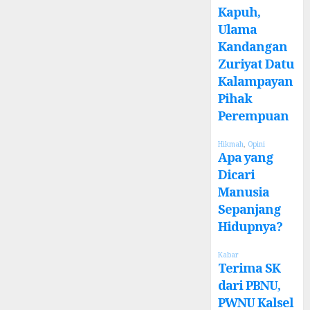
Kapuh,
Ulama
Kandangan
Zuriyat Datu
Kalampayan
Pihak
Perempuan
Hikmah
,
Opini
Apa yang
Dicari
Manusia
Sepanjang
Hidupnya?
Kabar
Terima SK
dari PBNU,
PWNU Kalsel