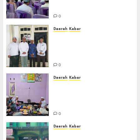
untuk Calon Ustadz dan
Ustadzah TPA
0
Daerah
Kabar
Usai Musyawarah MWC, Guru
Rahmat dan Guru Hamli
Nakhodai MWC NU Gambut
Masa Khidmat 2026/2031
0
Daerah
Kabar
Warga Pematang Hambawang
Rutin Gelar Manakib Siti
Khadijah, Mengharap
Keberkahan Rezeki
0
Daerah
Kabar
PC IPNU IPPNU Kabupaten