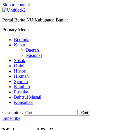
Skip to content
Portal Berita NU Kabupaten Banjar
Primary Menu
Beranda
Kabar
Daerah
Nasional
Sosok
Opini
Histori
Hikmah
Syariah
Khutbah
Pustaka
Bahtsul Masail
Konsultasi
Cari untuk:
Subscribe