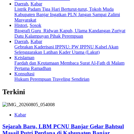
Daerah
,
Kabar
Listrik Padam Tiga Hari Berturut-turut, Tokoh Muda
Kabupaten Banjar Ingatkan PLN Jangan Sampai Zalimi
Masyarakat
Histori
,
Sosok
Biografi Guru Ridwan Kapuh, Ulama Kandangan Zuriyat
Datu Kalampayan Pihak Perempuan
Daerah
,
Kabar
Gebrakan Kaderisasi IPPNU: PW IPPNU Kalsel Akan
Selenggarakan Latihan Kader Utama (Lakut)
Keislaman
Faedah dan Keutamaan Membaca Surat Al-Fath di Malam
Pertama Ramadhan
Konsultasi
Hukum Perempuan Traveling Sendirian
Terkini
Kabar
Sejarah Baru, LBM PCNU Banjar Gelar Bahtsul
Masail Putri Perdana di Kabupaten Banjar