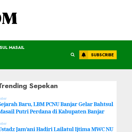
SUL MASAIL
SUBSCRIBE
Trending Sepekan
abar
Sejarah Baru, LBM PCNU Banjar Gelar Bahtsul
Masail Putri Perdana di Kabupaten Banjar
abar
Ustadz Jam’ani Hadiri Lailatul Ijtima MWC NU