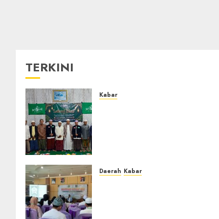
TERKINI
Kabar
Ustadz Jam’ani Hadiri
Lailatul Ijtima MWC NU
Tatah Makmur, Dorong
Penguatan Organisasi dan
Amaliyah Aswaja
0
Daerah
Kabar
BKPRMI Kabupaten Banjar
Gelar Penataran Metode Iqro
untuk Calon Ustadz dan
Ustadzah TPA