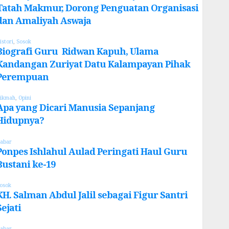
Tatah Makmur, Dorong Penguatan Organisasi
dan Amaliyah Aswaja
istori
,
Sosok
Biografi Guru Ridwan Kapuh, Ulama
Kandangan Zuriyat Datu Kalampayan Pihak
Perempuan
ikmah
,
Opini
Apa yang Dicari Manusia Sepanjang
Hidupnya?
abar
Ponpes Ishlahul Aulad Peringati Haul Guru
Bustani ke-19
osok
KH. Salman Abdul Jalil sebagai Figur Santri
Sejati
abar