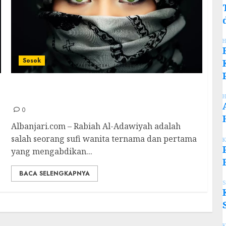
H
Sosok
Rabiah Al-Adawiyah; Bayi Merah Yang
Berselimutkan Sepotong Kain Basah
H
0
Albanjari.com – Rabiah Al-Adawiyah adalah
salah seorang sufi wanita ternama dan pertama
K
yang mengabdikan...
BACA SELENGKAPNYA
S
K