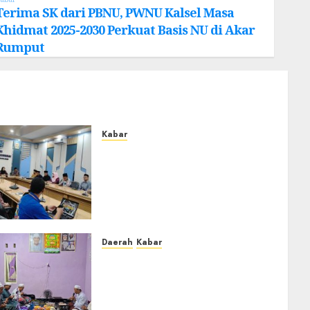
Terima SK dari PBNU, PWNU Kalsel Masa
Khidmat 2025-2030 Perkuat Basis NU di Akar
Rumput
Kabar
Lakukan Kunjungan Kerja ke
Kabupaten Probolinggo,
Dewan Pendidikan
Kabupaten Banjar Bahas
Peningkatan Kualitas
Layanan Pendidikan
Daerah
Kabar
0
Warga Pematang
Hambawang Rutin Gelar
Manakib Siti Khadijah,
Mengharap Keberkahan