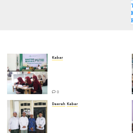
Kabar
Sejarah Baru, LBM PCNU
Banjar Gelar Bahtsul Masail
Putri Perdana di Kabupaten
Banjar
0
Daerah
Kabar
Usai Musyawarah MWC, Guru
Rahmat dan Guru Hamli
Nakhodai MWC NU Gambut
Masa Khidmat 2026/2031