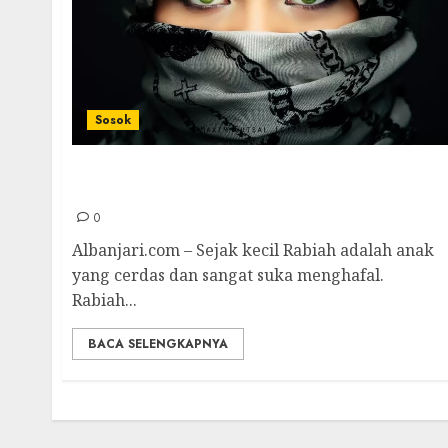
Sosok
Rabiah Al-Adawiyah; Dijadikan Budak dan
Asal Gelar Al-Adawiyah
0
Albanjari.com – Sejak kecil Rabiah adalah anak
yang cerdas dan sangat suka menghafal.
Rabiah...
BACA SELENGKAPNYA