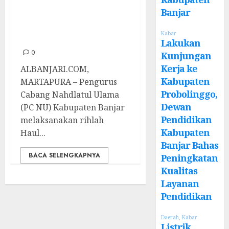
Study Tour ke
Banjar
PCNU Kota
Kabar
Pasuruan
Lakukan
0
Kunjungan
Kerja ke
ALBANJARI.COM,
Kabupaten
MARTAPURA – Pengurus
Probolinggo,
Cabang Nahdlatul Ulama
Dewan
(PC NU) Kabupaten Banjar
Pendidikan
melaksanakan rihlah
Kabupaten
Haul...
Banjar Bahas
BACA SELENGKAPNYA
Peningkatan
Kualitas
Layanan
Pendidikan
Daerah
,
Kabar
Listrik