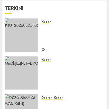
TERKINI
Kabar
Sejarah Baru, LBM PCNU
Banjar Gelar Bahtsul Masail
Putri Perdana di Kabupaten
Banjar
0
Kabar
Lakukan Kunjungan Kerja ke
Kabupaten Probolinggo,
Dewan Pendidikan Kabupaten
Banjar Bahas Peningkatan
Kualitas Layanan Pendidikan
0
Daerah
Kabar
BKPRMI Kabupaten Banjar
Gelar Penataran Metode Iqro