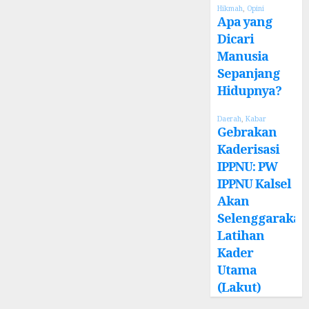
Hikmah
,
Opini
Apa yang
Dicari
Manusia
Sepanjang
Hidupnya?
Daerah
,
Kabar
Gebrakan
Kaderisasi
IPPNU: PW
IPPNU Kalsel
Akan
Selenggarakan
Latihan
Kader
Utama
(Lakut)