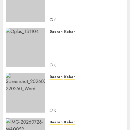
untuk Calon Ustadz dan
Ustadzah TPA
0
Daerah
Kabar
Usai Musyawarah MWC, Guru
Rahmat dan Guru Hamli
Nakhodai MWC NU Gambut
Masa Khidmat 2026/2031
0
Daerah
Kabar
Warga Pematang Hambawang
Rutin Gelar Manakib Siti
Khadijah, Mengharap
Keberkahan Rezeki
0
Daerah
Kabar
PC IPNU IPPNU Kabupaten