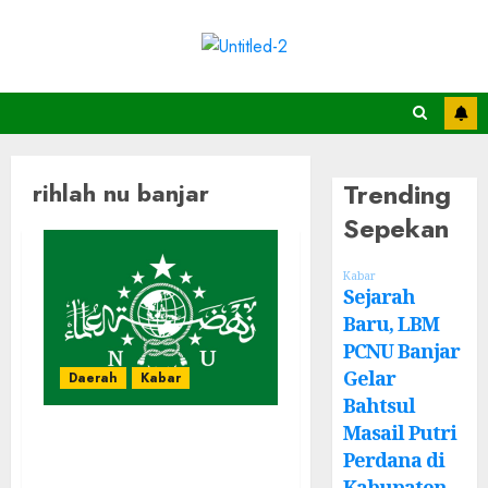
Trending
rihlah nu banjar
Sepekan
Kabar
Sejarah
Baru, LBM
PCNU Banjar
Gelar
Daerah
Kabar
Bahtsul
Masail Putri
NU Banjar Rihlah
Perdana di
Haul Bangil dan
Kabupaten