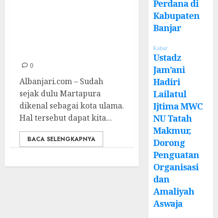
Perdana di
Syekh Abdullah
Kabupaten
Khatib dan Alasan
Banjar
di Balik Penulisan
Karya Ilmiahnya
Kabar
Ustadz
0
Jam’ani
Hadiri
Albanjari.com – Sudah
Lailatul
sejak dulu Martapura
Ijtima MWC
dikenal sebagai kota ulama.
NU Tatah
Hal tersebut dapat kita...
Makmur,
BACA SELENGKAPNYA
Dorong
Penguatan
Organisasi
dan
Amaliyah
Aswaja