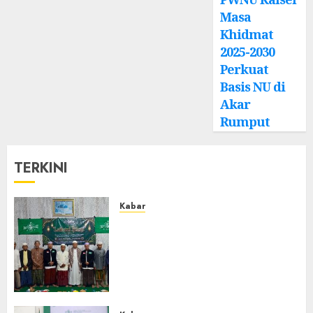
Masa
Khidmat
2025-2030
Perkuat
Basis NU di
Akar
Rumput
TERKINI
Kabar
Ustadz Jam’ani Hadiri Lailatul
Ijtima MWC NU Tatah
Makmur, Dorong Penguatan
Organisasi dan Amaliyah
Aswaja
0