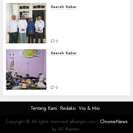
Daerah
Kabar
Usai Musyawarah MWC, Guru
Rahmat dan Guru Hamli
Nakhodai MWC NU Gambut
Masa Khidmat 2026/2031
0
Daerah
Kabar
Warga Pematang Hambawang
Rutin Gelar Manakib Siti
Khadijah, Mengharap
Keberkahan Rezeki
0
Tentang Kami
Redaksi
Visi & Misi
Copyright © All rights reserved albanjari.com
|
ChromeNews
by AF themes.