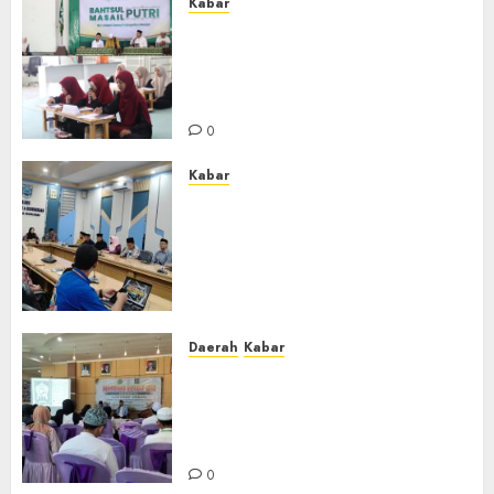
Kabar
Sejarah Baru, LBM PCNU
Banjar Gelar Bahtsul Masail
Putri Perdana di Kabupaten
Banjar
0
Kabar
Lakukan Kunjungan Kerja ke
Kabupaten Probolinggo,
Dewan Pendidikan Kabupaten
Banjar Bahas Peningkatan
Kualitas Layanan Pendidikan
0
Daerah
Kabar
BKPRMI Kabupaten Banjar
Gelar Penataran Metode Iqro
untuk Calon Ustadz dan
Ustadzah TPA
0