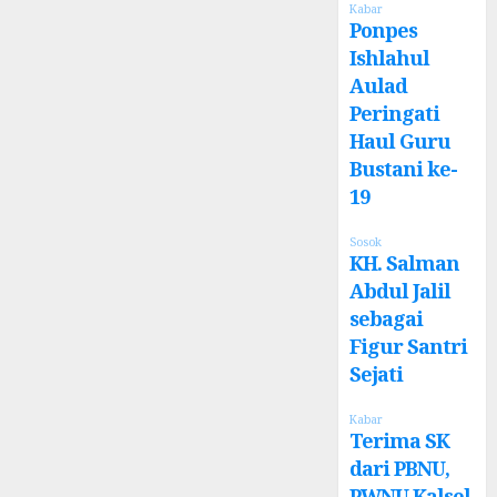
Kabar
Ponpes
Ishlahul
Aulad
Peringati
Haul Guru
Bustani ke-
19
Sosok
KH. Salman
Abdul Jalil
sebagai
Figur Santri
Sejati
Kabar
Terima SK
dari PBNU,
PWNU Kalsel