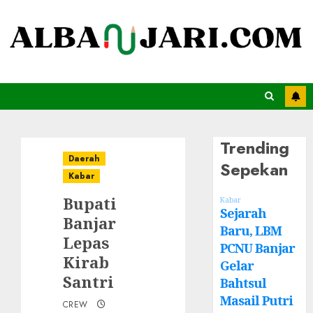
Trending
Daerah
Sepekan
Kabar
Bupati
Kabar
Sejarah
Banjar
Baru, LBM
Lepas
PCNU Banjar
Kirab
Gelar
Santri
Bahtsul
Masail Putri
CREW