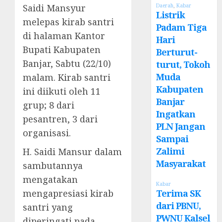
Saidi Mansyur
Daerah
,
Kabar
Listrik
melepas kirab santri
Padam Tiga
di halaman Kantor
Hari
Bupati Kabupaten
Berturut-
Banjar, Sabtu (22/10)
turut, Tokoh
Muda
malam. Kirab santri
Kabupaten
ini diikuti oleh 11
Banjar
grup; 8 dari
Ingatkan
pesantren, 3 dari
PLN Jangan
organisasi.
Sampai
Zalimi
H. Saidi Mansur dalam
Masyarakat
sambutannya
mengatakan
Kabar
mengapresiasi kirab
Terima SK
dari PBNU,
santri yang
PWNU Kalsel
diperingati pada