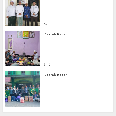
Usai Musyawarah MWC, Guru
Rahmat dan Guru Hamli
Nakhodai MWC NU Gambut
Masa Khidmat 2026/2031
0
Daerah
Kabar
Warga Pematang Hambawang
Rutin Gelar Manakib Siti
Khadijah, Mengharap
Keberkahan Rezeki
0
Daerah
Kabar
PC IPNU IPPNU Kabupaten
Banjar Gelar Bakti Sosial,
Himpun Donasi untuk Korban
Kebakaran Asrama Al-Manar
dan Al-Bushro
0