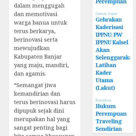
Perempuan
dalam menggugah
dan memotivasi
Daerah
,
Kabar
Gebrakan
warga banua untuk
Kaderisasi
terus berkarya,
IPPNU: PW
berinovasi serta
IPPNU Kalsel
mewujudkan
Akan
Kabupaten Banjar
Selenggarakan
yang maju, mandiri,
Latihan
Kader
dan agamis.
Utama
“Semangat jiwa
(Lakut)
kemandirian dan
Konsultasi
terus berinovasi harus
Hukum
dipupuk sejak dini
Perempuan
merupakan hal yang
Traveling
sangat penting bagi
Sendirian
kita semua khususnya