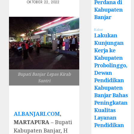
Perdana di
OKTOBER 22, 2022
Kabupaten
Banjar
Kabar
Lakukan
Kunjungan
Kerja ke
Kabupaten
Probolinggo,
Dewan
Bupati Banjar Lepas Kirab
Pendidikan
Santri
Kabupaten
Banjar Bahas
Peningkatan
Kualitas
ALBANJARI.COM
,
Layanan
MARTAPURA
– Bupati
Pendidikan
Kabupaten Banjar, H