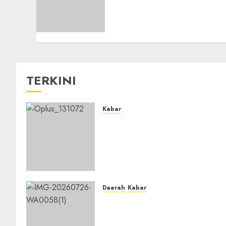
Tatah Makmur, Dorong
Penguatan Organisasi dan
Amaliyah Aswaja
0
TERKINI
Kabar
Ustadz Jam’ani Hadiri
Lailatul Ijtima MWC NU
Tatah Makmur, Dorong
Penguatan Organisasi dan
Amaliyah Aswaja
0
Daerah
Kabar
BKPRMI Kabupaten Banjar
Gelar Penataran Metode Iqro
untuk Calon Ustadz dan