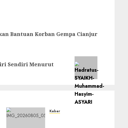
kan Bantuan Korban Gempa Cianjur
iri Sendiri Menurut
Kabar
Sejarah Baru, LBM PCNU
Banjar Gelar Bahtsul