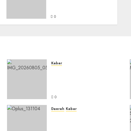
Masail Putri Perdana di
Kabupaten Banjar
0
Kabar
Sejarah Baru, LBM PCNU
Banjar Gelar Bahtsul Masail
Putri Perdana di Kabupaten
Banjar
0
Daerah
Kabar
Usai Musyawarah MWC, Guru
Rahmat dan Guru Hamli
Nakhodai MWC NU Gambut