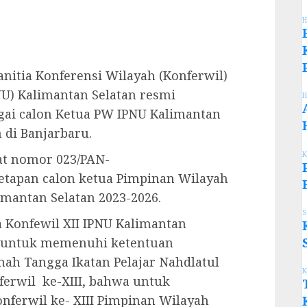
H
anitia Konferensi Wilayah (Konferwil)
NU) Kalimantan Selatan resmi
H
gai calon Ketua PW IPNU Kalimantan
 di Banjarbaru.
K
at nomor 023/PAN-
netapan calon ketua Pimpinan Wilayah
imantan Selatan 2023-2026.
S
a Konfewil XII IPNU Kalimantan
 untuk memenuhi ketentuan
ah Tangga Ikatan Pelajar Nahdlatul
K
erwil ke-XIII, bahwa untuk
ferwil ke- XIII Pimpinan Wilayah