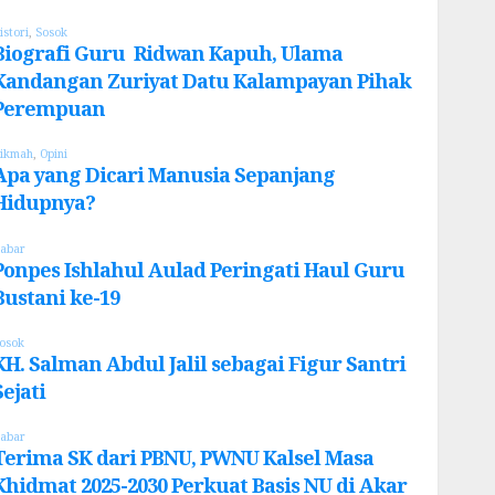
istori
,
Sosok
Biografi Guru Ridwan Kapuh, Ulama
Kandangan Zuriyat Datu Kalampayan Pihak
Perempuan
ikmah
,
Opini
Apa yang Dicari Manusia Sepanjang
Hidupnya?
abar
Ponpes Ishlahul Aulad Peringati Haul Guru
Bustani ke-19
osok
KH. Salman Abdul Jalil sebagai Figur Santri
Sejati
abar
Terima SK dari PBNU, PWNU Kalsel Masa
Khidmat 2025-2030 Perkuat Basis NU di Akar