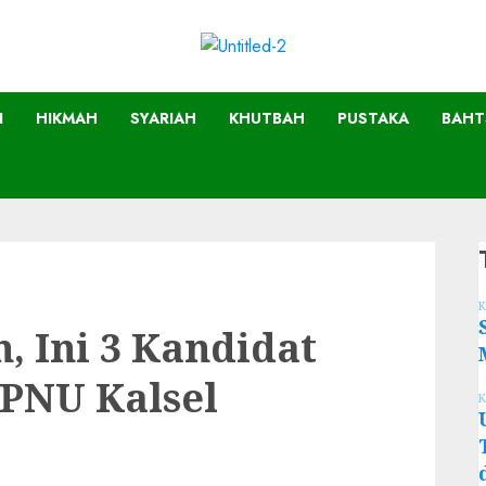
I
HIKMAH
SYARIAH
KHUTBAH
PUSTAKA
BAHT
K
, Ini 3 Kandidat
IPNU Kalsel
K