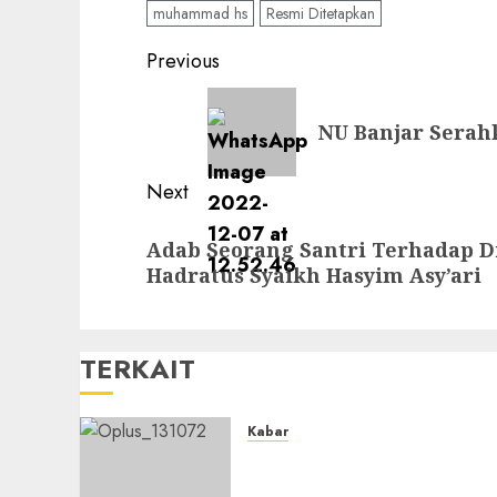
muhammad hs
Resmi Ditetapkan
Previous
NU Banjar Serah
Next
Adab Seorang Santri Terhadap D
Hadratus Syaikh Hasyim Asy’ari
TERKAIT
Kabar
Ustadz Jam’ani Hadiri
Lailatul Ijtima MWC NU