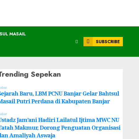
SUL MASAIL
SUBSCRIBE
Trending Sepekan
abar
Sejarah Baru, LBM PCNU Banjar Gelar Bahtsul
Masail Putri Perdana di Kabupaten Banjar
abar
Ustadz Jam’ani Hadiri Lailatul Ijtima MWC NU
Tatah Makmur, Dorong Penguatan Organisasi
dan Amaliyah Aswaja