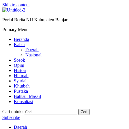
Skip to content
Portal Berita NU Kabupaten Banjar
Primary Menu
Beranda
Kabar
Daerah
Nasional
Sosok
Opini
Histori
Hikmah
Syariah
Khutbah
Pustaka
Bahtsul Masail
Konsultasi
Cari untuk:
Subscribe
Daerah