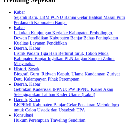
Trending Sepekan
Kabar
Sejarah Baru, LBM PCNU Banjar Gelar Bahtsul Masail Putri
Perdana di Kabupaten Banjar
Kabar
Lakukan Kunjungan Kerja ke Kabupaten Probolinggo,
Dewan Pendidikan Kabupaten Banjar Bahas Peningkatan
Kualitas Layanan Pendidikan
Daerah
,
Kabar
Listrik Padam Tiga Hari Berturut-turut, Tokoh Muda
Kabupaten Banjar Ingatkan PLN Jangan Sampai Zalimi
Masyarakat
Histori
,
Sosok
Biografi Guru Ridwan Kapuh, Ulama Kandangan Zuriyat
Datu Kalampayan Pihak Perempuan
Daerah
,
Kabar
Gebrakan Kaderisasi IPPNU: PW IPPNU Kalsel Akan
Selenggarakan Latihan Kader Utama (Lakut)
Daerah
,
Kabar
BKPRMI Kabupaten Banjar Gelar Penataran Metode Iqro
untuk Calon Ustadz dan Ustadzah TPA
Konsultasi
Hukum Perempuan Traveling Sendirian