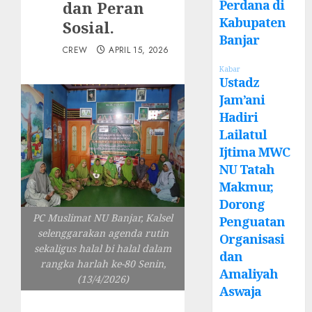
Perdana di
dan Peran
Kabupaten
Sosial.
Banjar
CREW
APRIL 15, 2026
Kabar
Ustadz
Jam’ani
Hadiri
Lailatul
Ijtima MWC
NU Tatah
Makmur,
Dorong
PC Muslimat NU Banjar, Kalsel
Penguatan
selenggarakan agenda rutin
Organisasi
sekaligus halal bi halal dalam
dan
rangka harlah ke-80 Senin,
Amaliyah
(13/4/2026)
Aswaja