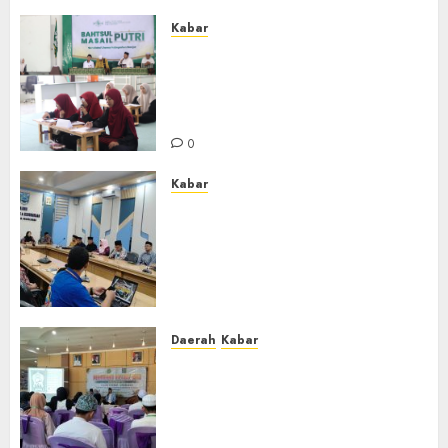
0
Kabar
Sejarah Baru, LBM PCNU
Banjar Gelar Bahtsul Masail
Putri Perdana di Kabupaten
Banjar
0
Kabar
Lakukan Kunjungan Kerja ke
Kabupaten Probolinggo,
Dewan Pendidikan Kabupaten
Banjar Bahas Peningkatan
Kualitas Layanan Pendidikan
0
Daerah
Kabar
BKPRMI Kabupaten Banjar
Gelar Penataran Metode Iqro
untuk Calon Ustadz dan
Ustadzah TPA