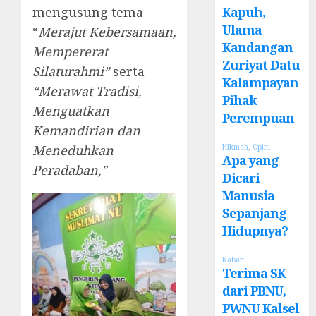
Kapuh,
mengusung tema
Ulama
“
Merajut Kebersamaan,
Kandangan
Mempererat
Zuriyat Datu
Silaturahmi”
serta
Kalampayan
“Merawat Tradisi,
Pihak
Menguatkan
Perempuan
Kemandirian dan
Meneduhkan
Hikmah
,
Opini
Apa yang
Peradaban,”
Dicari
Manusia
Sepanjang
Hidupnya?
Kabar
Terima SK
dari PBNU,
PWNU Kalsel