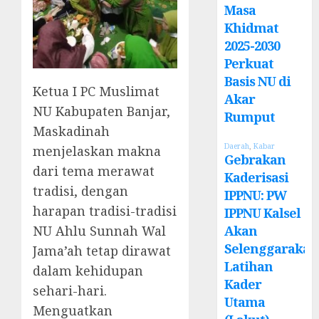
Masa
Khidmat
2025-2030
Perkuat
Basis NU di
Ketua I PC Muslimat
Akar
NU Kabupaten Banjar,
Rumput
Maskadinah
Daerah
,
Kabar
menjelaskan makna
Gebrakan
dari tema merawat
Kaderisasi
tradisi, dengan
IPPNU: PW
harapan tradisi-tradisi
IPPNU Kalsel
NU Ahlu Sunnah Wal
Akan
Selenggarakan
Jama’ah tetap dirawat
Latihan
dalam kehidupan
Kader
sehari-hari.
Utama
Menguatkan