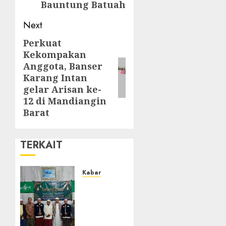
Bauntung Batuah
Next
Perkuat
Kekompakan
Anggota, Banser
Karang Intan
gelar Arisan ke-
12 di Mandiangin
Barat
TERKAIT
Kabar
Ustadz
Jam’ani
Hadiri
Lailatul