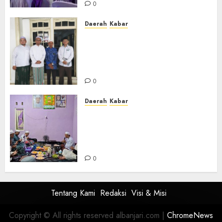
0
Daerah
Kabar
Usai Musyawarah MWC, Guru
Rahmat dan Guru Hamli
Nakhodai MWC NU Gambut
Masa Khidmat 2026/2031
0
Daerah
Kabar
Warga Pematang Hambawang
Rutin Gelar Manakib Siti
Khadijah, Mengharap
Keberkahan Rezeki
0
Tentang Kami
Redaksi
Visi & Misi
Copyright © All rights reserved albanjari.com
|
ChromeNews