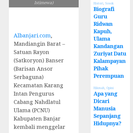
Istimewa)
Histori
,
Sosok
Biografi
Guru
Ridwan
Kapuh,
Albanjari.com
,
Ulama
Mandiangin Barat –
Kandangan
Satuan Rayon
Zuriyat Datu
(Satkoryon) Banser
Kalampayan
Pihak
(Barisan Ansor
Perempuan
Serbaguna)
Kecamatan Karang
Hikmah
,
Opini
Apa yang
Intan Pengurus
Dicari
Cabang Nahdlatul
Manusia
Ulama (PCNU)
Sepanjang
Kabupaten Banjar
Hidupnya?
kembali menggelar