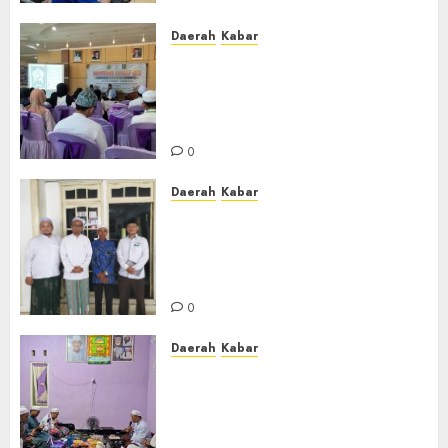
0
Daerah
Kabar
BKPRMI Kabupaten Banjar
Gelar Penataran Metode Iqro
untuk Calon Ustadz dan
Ustadzah TPA
0
Daerah
Kabar
Usai Musyawarah MWC, Guru
Rahmat dan Guru Hamli
Nakhodai MWC NU Gambut
Masa Khidmat 2026/2031
0
Daerah
Kabar
Warga Pematang Hambawang
Rutin Gelar Manakib Siti
Khadijah, Mengharap
Keberkahan Rezeki