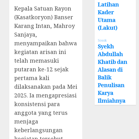
Latihan
Kepala Satuan Rayon
Kader
(Kasatkoryon) Banser
Utama
Karang Intan, Mahroy
(Lakut)
Sanjaya,
Sosok
menyampaikan bahwa
Syekh
kegiatan arisan ini
Abdullah
telah memasuki
Khatib dan
putaran ke-12 sejak
Alasan di
Balik
pertama kali
Penulisan
dilaksanakan pada Mei
Karya
2025. Ia mengapresiasi
Ilmiahnya
konsistensi para
anggota yang terus
menjaga
keberlangsungan
kegiatan tersebut.