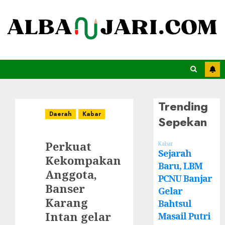
Trending
Daerah
Kabar
Sepekan
Perkuat
Kabar
Sejarah
Kekompakan
Baru, LBM
Anggota,
PCNU Banjar
Banser
Gelar
Karang
Bahtsul
Intan gelar
Masail Putri