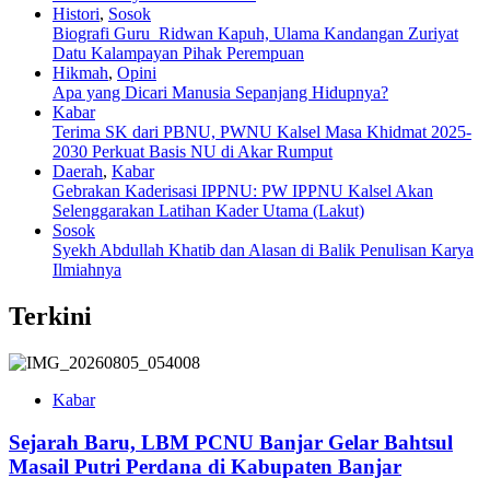
Histori
,
Sosok
Biografi Guru Ridwan Kapuh, Ulama Kandangan Zuriyat
Datu Kalampayan Pihak Perempuan
Hikmah
,
Opini
Apa yang Dicari Manusia Sepanjang Hidupnya?
Kabar
Terima SK dari PBNU, PWNU Kalsel Masa Khidmat 2025-
2030 Perkuat Basis NU di Akar Rumput
Daerah
,
Kabar
Gebrakan Kaderisasi IPPNU: PW IPPNU Kalsel Akan
Selenggarakan Latihan Kader Utama (Lakut)
Sosok
Syekh Abdullah Khatib dan Alasan di Balik Penulisan Karya
Ilmiahnya
Terkini
Kabar
Sejarah Baru, LBM PCNU Banjar Gelar Bahtsul
Masail Putri Perdana di Kabupaten Banjar