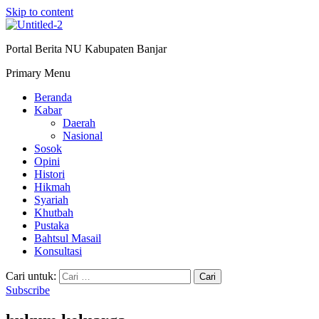
Skip to content
Portal Berita NU Kabupaten Banjar
Primary Menu
Beranda
Kabar
Daerah
Nasional
Sosok
Opini
Histori
Hikmah
Syariah
Khutbah
Pustaka
Bahtsul Masail
Konsultasi
Cari untuk:
Subscribe