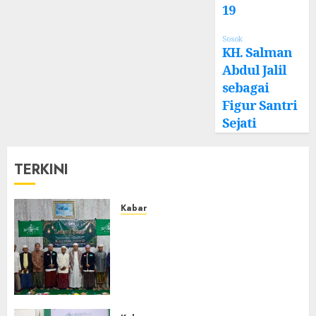
19
Sosok
KH. Salman
Abdul Jalil
sebagai
Figur Santri
Sejati
TERKINI
Kabar
Ustadz Jam’ani Hadiri Lailatul
Ijtima MWC NU Tatah
Makmur, Dorong Penguatan
Organisasi dan Amaliyah
Aswaja
0