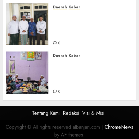
Daerah
Kabar
Usai Musyawarah MWC, Guru
Rahmat dan Guru Hamli
Nakhodai MWC NU Gambut
Masa Khidmat 2026/2031
0
Daerah
Kabar
Warga Pematang Hambawang
Rutin Gelar Manakib Siti
Khadijah, Mengharap
Keberkahan Rezeki
0
Tentang Kami
Redaksi
Visi & Misi
Copyright © All rights reserved albanjari.com
|
ChromeNews
by AF themes.