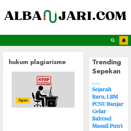
Trending
hukum plagiarisme
Sepekan
Kabar
Sejarah
Baru, LBM
Opini
PCNU Banjar
Gelar
Plagiarisme
Bahtsul
dalam Islam:
Masail Putri