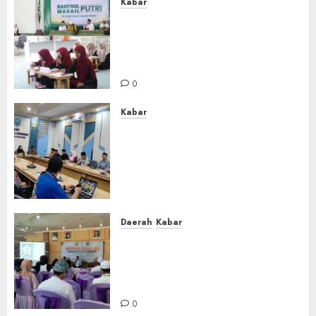
Kabar
Sejarah Baru, LBM PCNU
Banjar Gelar Bahtsul Masail
Putri Perdana di Kabupaten
Banjar
0
Kabar
Lakukan Kunjungan Kerja ke
Kabupaten Probolinggo,
Dewan Pendidikan Kabupaten
Banjar Bahas Peningkatan
Kualitas Layanan Pendidikan
0
Daerah
Kabar
BKPRMI Kabupaten Banjar
Gelar Penataran Metode Iqro
untuk Calon Ustadz dan
Ustadzah TPA
0