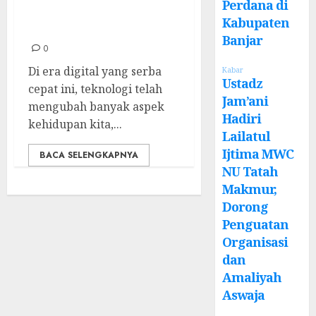
Mencuri Tanpa
Perdana di
Kabupaten
Menyentuh
Banjar
0
Di era digital yang serba
Kabar
Ustadz
cepat ini, teknologi telah
Jam’ani
mengubah banyak aspek
Hadiri
kehidupan kita,...
Lailatul
Ijtima MWC
BACA SELENGKAPNYA
NU Tatah
Makmur,
Dorong
Penguatan
Organisasi
dan
Amaliyah
Aswaja