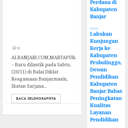
Perdana di
Baru Dilantik,
Kabupaten
Ketua ISNU Banjar
Banjar
Harapkan Sarjana
Kabar
NU Berdedikasi
Lakukan
Untuk Masyarakat
Kunjungan
Kerja ke
0
Kabupaten
ALBANJARI.COM,MARTAPURA
Probolinggo,
– Baru dilantik pada Sabtu,
Dewan
(20/11) di Balai Diklat
Pendidikan
Keagamaan Banjarmasin,
Kabupaten
Ikatan Sarjana...
Banjar Bahas
Peningkatan
BACA SELENGKAPNYA
Kualitas
Layanan
Pendidikan