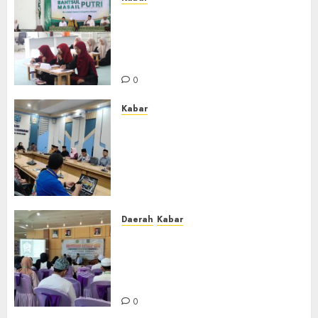
Sejarah Baru, LBM PCNU
Banjar Gelar Bahtsul Masail
Putri Perdana di Kabupaten
Banjar
0
Kabar
Lakukan Kunjungan Kerja ke
Kabupaten Probolinggo,
Dewan Pendidikan Kabupaten
Banjar Bahas Peningkatan
Kualitas Layanan Pendidikan
0
Daerah
Kabar
BKPRMI Kabupaten Banjar
Gelar Penataran Metode Iqro
untuk Calon Ustadz dan
Ustadzah TPA
0