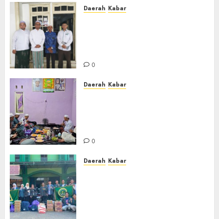
Daerah
Kabar
Usai Musyawarah MWC, Guru
Rahmat dan Guru Hamli
Nakhodai MWC NU Gambut
Masa Khidmat 2026/2031
0
Daerah
Kabar
Warga Pematang Hambawang
Rutin Gelar Manakib Siti
Khadijah, Mengharap
Keberkahan Rezeki
0
Daerah
Kabar
PC IPNU IPPNU Kabupaten
Banjar Gelar Bakti Sosial,
Himpun Donasi untuk Korban
Kebakaran Asrama Al-Manar
dan Al-Bushro