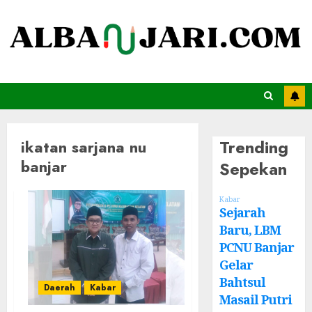
Trending
ikatan sarjana nu
banjar
Sepekan
Kabar
Sejarah
Baru, LBM
PCNU Banjar
Gelar
Bahtsul
Daerah
Kabar
Masail Putri