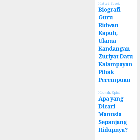
Histori
,
Sosok
Biografi
Guru
Ridwan
Kapuh,
Ulama
Kandangan
Zuriyat Datu
Kalampayan
Pihak
Perempuan
Hikmah
,
Opini
Apa yang
Dicari
Manusia
Sepanjang
Hidupnya?