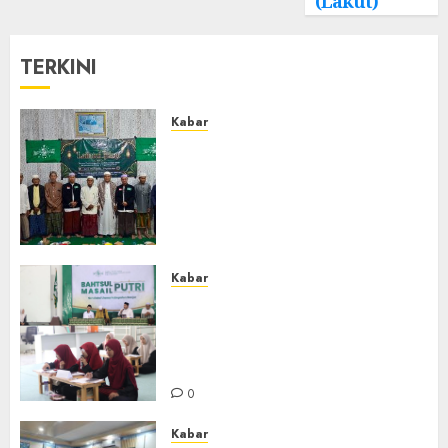
(Lakut)
TERKINI
Kabar
Ustadz Jam’ani Hadiri Lailatul
Ijtima MWC NU Tatah
Makmur, Dorong Penguatan
Organisasi dan Amaliyah
Aswaja
0
Kabar
Sejarah Baru, LBM PCNU
Banjar Gelar Bahtsul Masail
Putri Perdana di Kabupaten
Banjar
0
Kabar