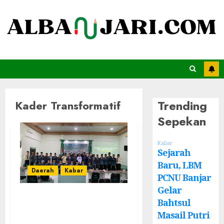
Trending
Kader Transformatif
Sepekan
Kabar
Sejarah
Baru, LBM
Daerah
Kabar
PCNU Banjar
Gelar
PC IPNU
Bahtsul
Kabupaten Banjar
Masail Putri