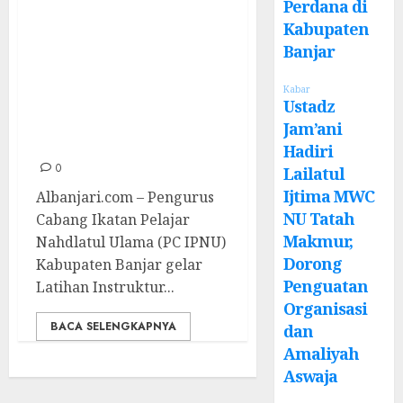
gelar Latihan
Perdana di
Kabupaten
Instruktur (Latin)
Banjar
1, Cetak
Instruktur
Kabar
Ustadz
Progresif, Kader
Jam’ani
Transformatif
Hadiri
0
Lailatul
Ijtima MWC
Albanjari.com – Pengurus
NU Tatah
Cabang Ikatan Pelajar
Makmur,
Nahdlatul Ulama (PC IPNU)
Dorong
Kabupaten Banjar gelar
Penguatan
Latihan Instruktur...
Organisasi
BACA SELENGKAPNYA
dan
Amaliyah
Aswaja