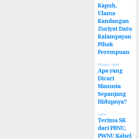
Kapuh,
Ulama
Kandangan
Zuriyat Datu
Kalampayan
Pihak
Perempuan
Hikmah
,
Opini
Apa yang
Dicari
Manusia
Sepanjang
Hidupnya?
Kabar
Terima SK
dari PBNU,
PWNU Kalsel