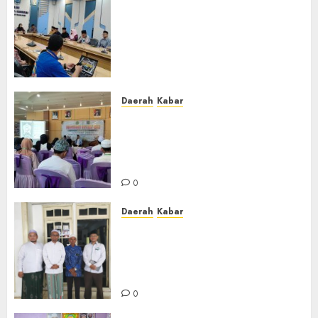
Lakukan Kunjungan Kerja ke
Kabupaten Probolinggo,
Dewan Pendidikan Kabupaten
Banjar Bahas Peningkatan
Kualitas Layanan Pendidikan
0
Daerah
Kabar
BKPRMI Kabupaten Banjar
Gelar Penataran Metode Iqro
untuk Calon Ustadz dan
Ustadzah TPA
0
Daerah
Kabar
Usai Musyawarah MWC, Guru
Rahmat dan Guru Hamli
Nakhodai MWC NU Gambut
Masa Khidmat 2026/2031
0