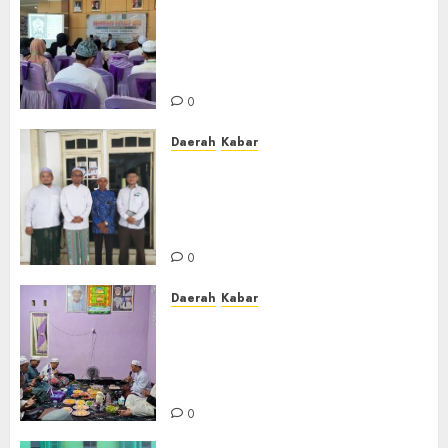
BKPRMI Kabupaten Banjar
Gelar Penataran Metode Iqro
untuk Calon Ustadz dan
Ustadzah TPA
0
Daerah
Kabar
Usai Musyawarah MWC, Guru
Rahmat dan Guru Hamli
Nakhodai MWC NU Gambut
Masa Khidmat 2026/2031
0
Daerah
Kabar
Warga Pematang Hambawang
Rutin Gelar Manakib Siti
Khadijah, Mengharap
Keberkahan Rezeki
0