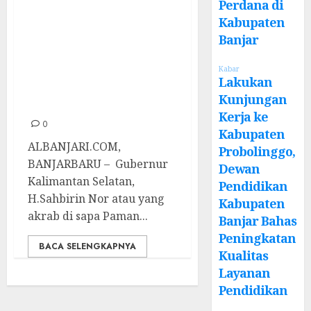
Harapkan PW
Perdana di
IPPNU Kalsel
Kabupaten
Dapat Membawa
Banjar
Perubahan Dan
Kabar
Memajukan SDM
Lakukan
Kunjungan
Banua
Kerja ke
0
Kabupaten
ALBANJARI.COM,
Probolinggo,
BANJARBARU – Gubernur
Dewan
Kalimantan Selatan,
Pendidikan
H.Sahbirin Nor atau yang
Kabupaten
akrab di sapa Paman...
Banjar Bahas
Peningkatan
BACA SELENGKAPNYA
Kualitas
Layanan
Pendidikan