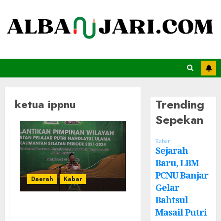
Trending
ketua ippnu
Sepekan
Kabar
Sejarah
Baru, LBM
PCNU Banjar
Daerah
Kabar
Gelar
Bahtsul
Paman Birin
Masail Putri