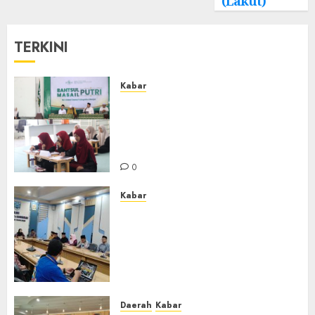
(Lakut)
TERKINI
Kabar
Sejarah Baru, LBM PCNU
Banjar Gelar Bahtsul Masail
Putri Perdana di Kabupaten
Banjar
0
Kabar
Lakukan Kunjungan Kerja ke
Kabupaten Probolinggo,
Dewan Pendidikan Kabupaten
Banjar Bahas Peningkatan
Kualitas Layanan Pendidikan
0
Daerah
Kabar