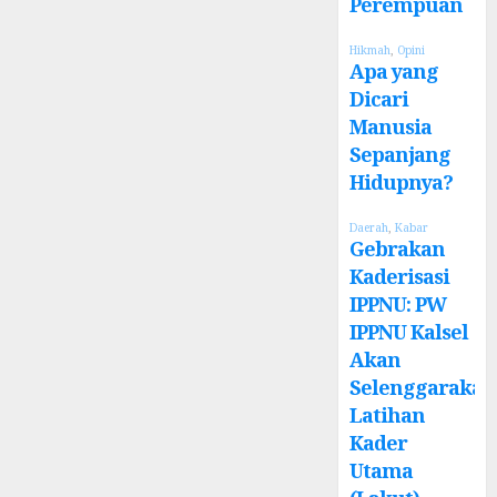
Perempuan
Hikmah
,
Opini
Apa yang
Dicari
Manusia
Sepanjang
Hidupnya?
Daerah
,
Kabar
Gebrakan
Kaderisasi
IPPNU: PW
IPPNU Kalsel
Akan
Selenggarakan
Latihan
Kader
Utama