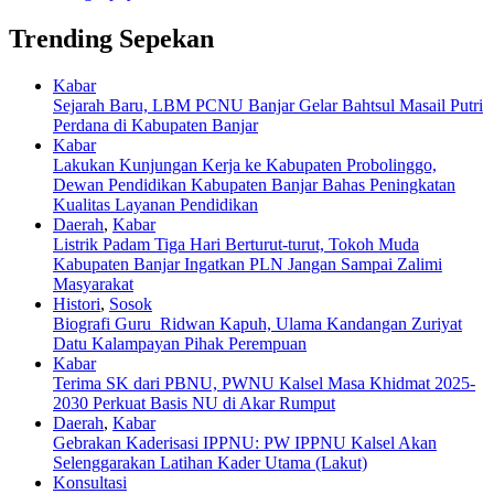
Trending Sepekan
Kabar
Sejarah Baru, LBM PCNU Banjar Gelar Bahtsul Masail Putri
Perdana di Kabupaten Banjar
Kabar
Lakukan Kunjungan Kerja ke Kabupaten Probolinggo,
Dewan Pendidikan Kabupaten Banjar Bahas Peningkatan
Kualitas Layanan Pendidikan
Daerah
,
Kabar
Listrik Padam Tiga Hari Berturut-turut, Tokoh Muda
Kabupaten Banjar Ingatkan PLN Jangan Sampai Zalimi
Masyarakat
Histori
,
Sosok
Biografi Guru Ridwan Kapuh, Ulama Kandangan Zuriyat
Datu Kalampayan Pihak Perempuan
Kabar
Terima SK dari PBNU, PWNU Kalsel Masa Khidmat 2025-
2030 Perkuat Basis NU di Akar Rumput
Daerah
,
Kabar
Gebrakan Kaderisasi IPPNU: PW IPPNU Kalsel Akan
Selenggarakan Latihan Kader Utama (Lakut)
Konsultasi