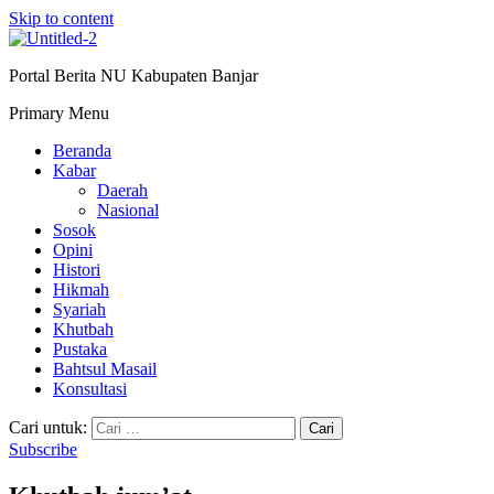
Skip to content
Portal Berita NU Kabupaten Banjar
Primary Menu
Beranda
Kabar
Daerah
Nasional
Sosok
Opini
Histori
Hikmah
Syariah
Khutbah
Pustaka
Bahtsul Masail
Konsultasi
Cari untuk:
Subscribe