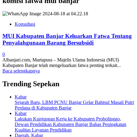
komisi fatwa mui banjar
Konsultasi
MUI Kabupaten Banjar Keluarkan Fatwa Tentang
Penyalahgunaan Barang Bersubsidi
0
Albanjari.com, Martapura – Majelis Ulama Indonesia (MUI)
Kabupaten Banjar telah mengeluarkan fatwa penting terkait...
Baca selengkapnya
Trending Sepekan
Kabar
Sejarah Baru, LBM PCNU Banjar Gelar Bahtsul Masail Putri
Perdana di Kabupaten Banjar
Kabar
Lakukan Kunjungan Kerja ke Kabupaten Probolinggo,
Dewan Pendidikan Kabupaten Banjar Bahas Peningkatan
Kualitas Layanan Pendidikan
Daerah
,
Kabar