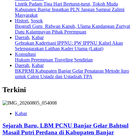
Listrik Padam Tiga Hari Berturut-turut, Tokoh Muda
Kabupaten Banjar Ingatkan PLN Jangan Sampai Zalimi
Masyarakat
Histori
,
Sosok
Biografi Guru Ridwan Kapuh, Ulama Kandangan Zuriyat
Datu Kalampayan Pihak Perempuan
Daerah
,
Kabar
Gebrakan Kaderisasi IPPNU: PW IPPNU Kalsel Akan
Selenggarakan Latihan Kader Utama (Lakut)
Konsultasi
Hukum Perempuan Traveling Sendirian
Daerah
,
Kabar
BKPRMI Kabupaten Banjar Gelar Penataran Metode Iqro
untuk Calon Ustadz dan Ustadzah TPA
Terkini
Kabar
Sejarah Baru, LBM PCNU Banjar Gelar Bahtsul
Masail Putri Perdana di Kabupaten Banjar