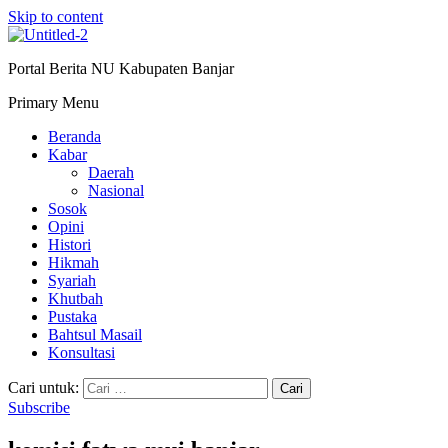
Skip to content
Portal Berita NU Kabupaten Banjar
Primary Menu
Beranda
Kabar
Daerah
Nasional
Sosok
Opini
Histori
Hikmah
Syariah
Khutbah
Pustaka
Bahtsul Masail
Konsultasi
Cari untuk:
Subscribe