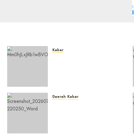
K
Kabar
Lakukan Kunjungan Kerja ke
Kabupaten Probolinggo,
Dewan Pendidikan
Kabupaten Banjar Bahas
Peningkatan Kualitas
Layanan Pendidikan
Daerah
Kabar
0
u
Warga Pematang
Hambawang Rutin Gelar
Manakib Siti Khadijah,
Mengharap Keberkahan
Rezeki