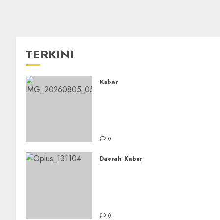
TERKINI
Kabar
Sejarah Baru, LBM PCNU
Banjar Gelar Bahtsul Masail
Putri Perdana di Kabupaten
Banjar
0
Daerah
Kabar
Usai Musyawarah MWC, Gur
Rahmat dan Guru Hamli
Nakhodai MWC NU Gambut
Masa Khidmat 2026/2031
0