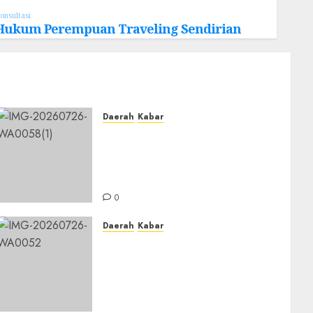
onsultasi
Hukum Perempuan Traveling Sendirian
Daerah
Kabar
BKPRMI Kabupaten Banjar
Gelar Penataran Metode Iqro
untuk Calon Ustadz dan
Ustadzah TPA
0
Daerah
Kabar
PC IPNU IPPNU Kabupaten
Banjar Gelar Bakti Sosial,
Himpun Donasi untuk
Korban Kebakaran Asrama
Al-Manar dan Al-Bushro