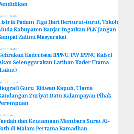
Pendidikan
aerah
,
Kabar
Listrik Padam Tiga Hari Berturut-turut, Tokoh
Muda Kabupaten Banjar Ingatkan PLN Jangan
Sampai Zalimi Masyarakat
aerah
,
Kabar
Gebrakan Kaderisasi IPPNU: PW IPPNU Kalsel
Akan Selenggarakan Latihan Kader Utama
(Lakut)
istori
,
Sosok
Biografi Guru Ridwan Kapuh, Ulama
Kandangan Zuriyat Datu Kalampayan Pihak
Perempuan
eislaman
Faedah dan Keutamaan Membaca Surat Al-
Fath di Malam Pertama Ramadhan