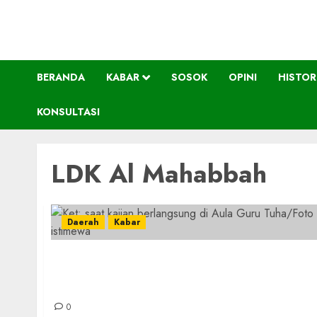
BERANDA
KABAR
SOSOK
OPINI
HISTOR
KONSULTASI
LDK Al Mahabbah
Daerah
Kabar
Kolaborasi Pelajar NU IAI Darussalam dan
LDK Al Mahabbah Berhasil Gelar Kajian
Tematik Seputar Zakat Fitrah
0