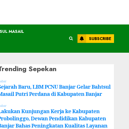
SUL MASAIL
SUBSCRIBE
Trending Sepekan
abar
Sejarah Baru, LBM PCNU Banjar Gelar Bahtsul
Masail Putri Perdana di Kabupaten Banjar
abar
Lakukan Kunjungan Kerja ke Kabupaten
Probolinggo, Dewan Pendidikan Kabupaten
Banjar Bahas Peningkatan Kualitas Layanan