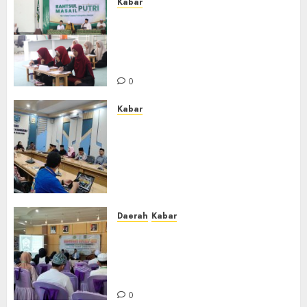
Kabar
Sejarah Baru, LBM PCNU
Banjar Gelar Bahtsul Masail
Putri Perdana di Kabupaten
Banjar
0
Kabar
Lakukan Kunjungan Kerja ke
Kabupaten Probolinggo,
Dewan Pendidikan Kabupaten
Banjar Bahas Peningkatan
Kualitas Layanan Pendidikan
0
Daerah
Kabar
BKPRMI Kabupaten Banjar
Gelar Penataran Metode Iqro
untuk Calon Ustadz dan
Ustadzah TPA
0