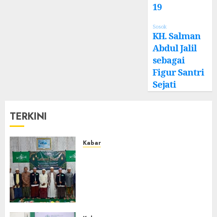
19
Sosok
KH. Salman
Abdul Jalil
sebagai
Figur Santri
Sejati
TERKINI
Kabar
Ustadz Jam’ani Hadiri Lailatul
Ijtima MWC NU Tatah
Makmur, Dorong Penguatan
Organisasi dan Amaliyah
Aswaja
0