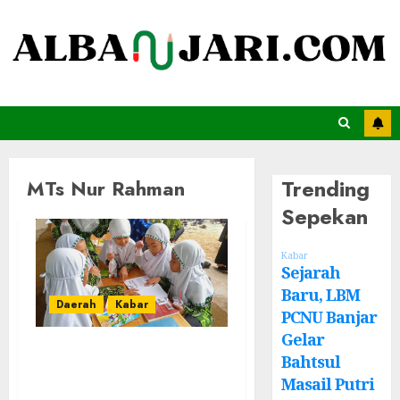
Trending
MTs Nur Rahman
Sepekan
Kabar
Sejarah
Baru, LBM
Daerah
Kabar
PCNU Banjar
Gelar
Peringati Hari
Bahtsul
Literasi
Masail Putri