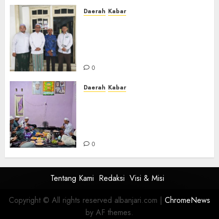
Daerah
Kabar
Usai Musyawarah MWC, Guru
Rahmat dan Guru Hamli
Nakhodai MWC NU Gambut
Masa Khidmat 2026/2031
0
Daerah
Kabar
Warga Pematang Hambawang
Rutin Gelar Manakib Siti
Khadijah, Mengharap
Keberkahan Rezeki
0
Tentang Kami
Redaksi
Visi & Misi
Copyright © All rights reserved albanjari.com
|
ChromeNews
by AF themes.