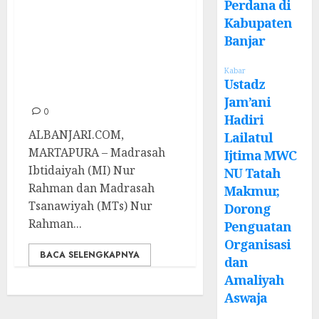
Internasional,
Perdana di
Kabupaten
MIS Dan MTs Nur
Banjar
Rahman Gelar
Festival Literasi
Kabar
Ustadz
Millenial
Jam’ani
0
Hadiri
ALBANJARI.COM,
Lailatul
MARTAPURA – Madrasah
Ijtima MWC
Ibtidaiyah (MI) Nur
NU Tatah
Rahman dan Madrasah
Makmur,
Tsanawiyah (MTs) Nur
Dorong
Rahman...
Penguatan
Organisasi
BACA SELENGKAPNYA
dan
Amaliyah
Aswaja