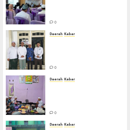
Gelar Penataran Metode Iqro
untuk Calon Ustadz dan
Ustadzah TPA
0
Daerah
Kabar
Usai Musyawarah MWC, Guru
Rahmat dan Guru Hamli
Nakhodai MWC NU Gambut
Masa Khidmat 2026/2031
0
Daerah
Kabar
Warga Pematang Hambawang
Rutin Gelar Manakib Siti
Khadijah, Mengharap
Keberkahan Rezeki
0
Daerah
Kabar