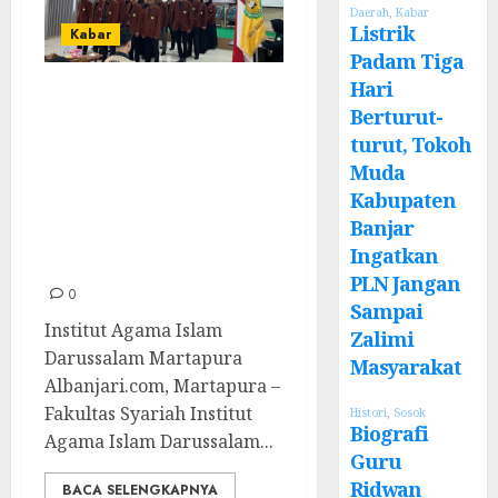
Daerah
,
Kabar
Listrik
Kabar
Padam Tiga
Hari
Senat Mahasiswa
Berturut-
Resmi Dilantik,
turut, Tokoh
Jadi Ormawa Baru
Muda
di Fakultas
Kabupaten
Syariah IAI
Banjar
Ingatkan
Darussalam
PLN Jangan
0
Sampai
Institut Agama Islam
Zalimi
Darussalam Martapura
Masyarakat
Albanjari.com, Martapura –
Fakultas Syariah Institut
Histori
,
Sosok
Biografi
Agama Islam Darussalam...
Guru
Ridwan
BACA SELENGKAPNYA