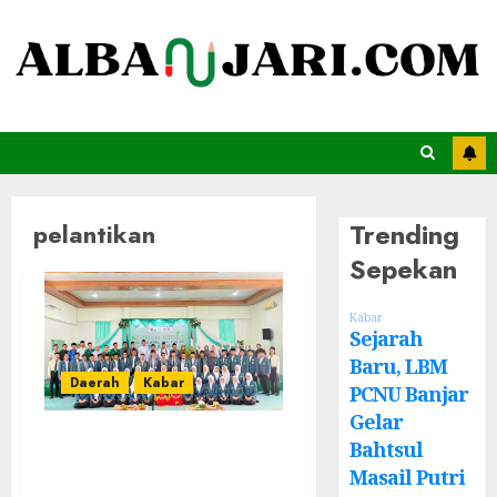
Trending
pelantikan
Sepekan
Kabar
Sejarah
Baru, LBM
Daerah
Kabar
PCNU Banjar
Gelar
PC IPNU-IPPNU
Bahtsul
Kabupaten Banjar
Masail Putri