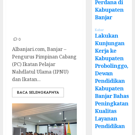
Perdana di
Resmi Dilantik,
Kabupaten
Siap Cetak Kader
Banjar
Tangguh
Nahdliyin
Kabar
Lakukan
0
Kunjungan
Albanjari.com, Banjar –
Kerja ke
Pengurus Pimpinan Cabang
Kabupaten
(PC) Ikatan Pelajar
Probolinggo,
Nahdlatul Ulama (IPNU)
Dewan
dan Ikatan...
Pendidikan
Kabupaten
BACA SELENGKAPNYA
Banjar Bahas
Peningkatan
Kualitas
Layanan
Pendidikan