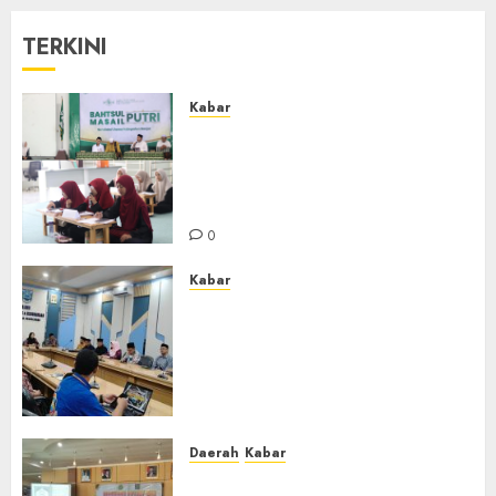
TERKINI
Kabar
Sejarah Baru, LBM PCNU
Banjar Gelar Bahtsul Masail
Putri Perdana di Kabupaten
Banjar
0
Kabar
Lakukan Kunjungan Kerja ke
Kabupaten Probolinggo,
Dewan Pendidikan Kabupaten
Banjar Bahas Peningkatan
Kualitas Layanan Pendidikan
0
Daerah
Kabar
BKPRMI Kabupaten Banjar