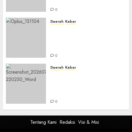
Ustadzah TPA
0
Daerah
Kabar
Usai Musyawarah MWC, Guru
Rahmat dan Guru Hamli
Nakhodai MWC NU Gambut
Masa Khidmat 2026/2031
0
Daerah
Kabar
Warga Pematang Hambawang
Rutin Gelar Manakib Siti
Khadijah, Mengharap
Keberkahan Rezeki
0
Tentang Kami
Redaksi
Visi & Misi