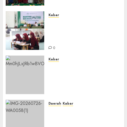
Aswaja
0
Kabar
Sejarah Baru, LBM PCNU
Banjar Gelar Bahtsul Masail
Putri Perdana di Kabupaten
Banjar
0
Kabar
Lakukan Kunjungan Kerja ke
Kabupaten Probolinggo,
Dewan Pendidikan Kabupaten
Banjar Bahas Peningkatan
Kualitas Layanan Pendidikan
0
Daerah
Kabar
BKPRMI Kabupaten Banjar
Gelar Penataran Metode Iqro
untuk Calon Ustadz dan