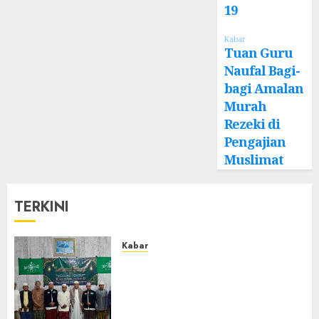
19
Kabar
Tuan Guru
Naufal Bagi-
bagi Amalan
Murah
Rezeki di
Pengajian
Muslimat
TERKINI
Kabar
Ustadz Jam’ani Hadiri Lailatul
Ijtima MWC NU Tatah
Makmur, Dorong Penguatan
Organisasi dan Amaliyah