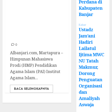
Tentang ABK dan
Perdana di
Psikologi
Kabupaten
Pendidikan, HMP
Banjar
PAI IAI
Kabar
Darussalam Gelar
Ustadz
Jam’ani
Seminar Nasional
Hadiri
0
Lailatul
Albanjari.com, Martapura –
Ijtima MWC
Himpunan Mahasiswa
NU Tatah
Prodi (HMP) Pendidikan
Makmur,
Agama Islam (PAI) Institut
Dorong
Agama Islam...
Penguatan
Organisasi
BACA SELENGKAPNYA
dan
Amaliyah
Aswaja