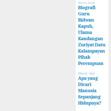
Histori
,
Sosok
Biografi
Guru
Ridwan
Kapuh,
Ulama
Kandangan
Zuriyat Datu
Kalampayan
Pihak
Perempuan
Hikmah
,
Opini
Apa yang
Dicari
Manusia
Sepanjang
Hidupnya?