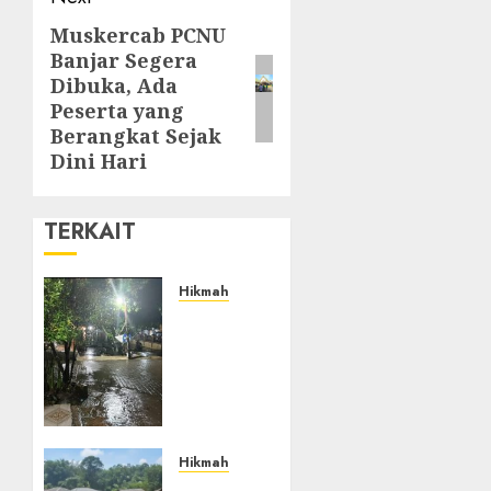
Muskercab PCNU
Banjar Segera
Dibuka, Ada
Peserta yang
Berangkat Sejak
Dini Hari
TERKAIT
Hikmah
Doa
Rasulullah
Ketika
Hujan,
Petir
dan
Puting
Hikmah
Beliung,
Ketika