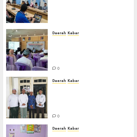
Dewan Pendidikan Kabupaten
Banjar Bahas Peningkatan
Kualitas Layanan Pendidikan
0
Daerah
Kabar
BKPRMI Kabupaten Banjar
Gelar Penataran Metode Iqro
untuk Calon Ustadz dan
Ustadzah TPA
0
Daerah
Kabar
Usai Musyawarah MWC, Guru
Rahmat dan Guru Hamli
Nakhodai MWC NU Gambut
Masa Khidmat 2026/2031
0
Daerah
Kabar
Warga Pematang Hambawang