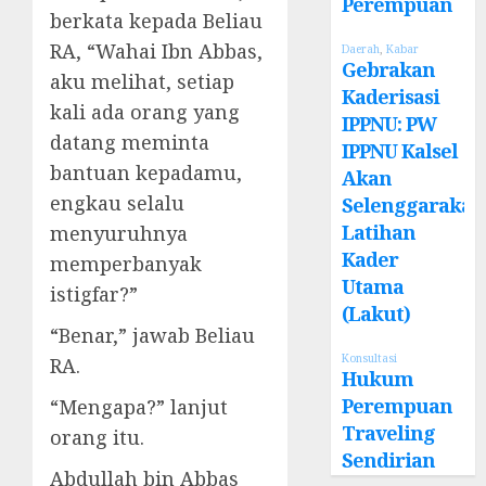
Perempuan
berkata kepada Beliau
RA, “Wahai Ibn Abbas,
Daerah
,
Kabar
Gebrakan
aku melihat, setiap
Kaderisasi
kali ada orang yang
IPPNU: PW
datang meminta
IPPNU Kalsel
bantuan kepadamu,
Akan
engkau selalu
Selenggarakan
Latihan
menyuruhnya
Kader
memperbanyak
Utama
istigfar?”
(Lakut)
“Benar,” jawab Beliau
Konsultasi
RA.
Hukum
Perempuan
“Mengapa?” lanjut
Traveling
orang itu.
Sendirian
Abdullah bin Abbas