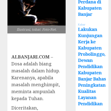
Perdana di
Kabupaten
Banjar
Kabar
Lakukan
Ilustrasi, tobat. Foto-Net.
Kunjungan
Kerja ke
Kabupaten
Probolinggo,
ALBANJARI.COM
–
Dewan
Dosa adalah biang
Pendidikan
masalah dalam hidup.
Kabupaten
Karenanya, apabila
Banjar Bahas
masalah menghimpit,
Peningkatan
Kualitas
meminta ampunlah
Layanan
kepada Tuhan.
Pendidikan
Diceritakan,