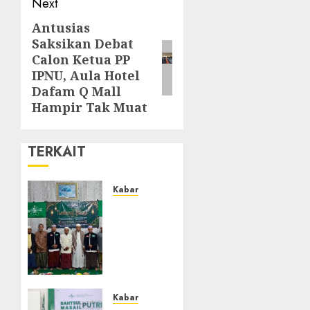
Next
Antusias
Saksikan Debat
Calon Ketua PP
IPNU, Aula Hotel
Dafam Q Mall
Hampir Tak Muat
TERKAIT
Kabar
Ustadz
Jam’ani
Hadiri
Lailatul
Ijtima
MWC
NU
Kabar