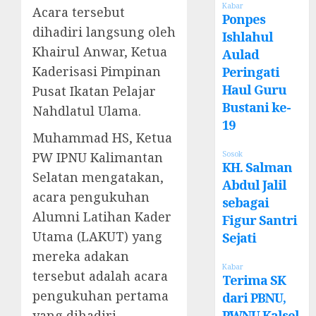
Kabar
Acara tersebut
Ponpes
dihadiri langsung oleh
Ishlahul
Khairul Anwar, Ketua
Aulad
Kaderisasi Pimpinan
Peringati
Haul Guru
Pusat Ikatan Pelajar
Bustani ke-
Nahdlatul Ulama.
19
Muhammad HS, Ketua
PW IPNU Kalimantan
Sosok
KH. Salman
Selatan mengatakan,
Abdul Jalil
acara pengukuhan
sebagai
Alumni Latihan Kader
Figur Santri
Utama (LAKUT) yang
Sejati
mereka adakan
Kabar
tersebut adalah acara
Terima SK
pengukuhan pertama
dari PBNU,
yang dihadiri
PWNU Kalsel