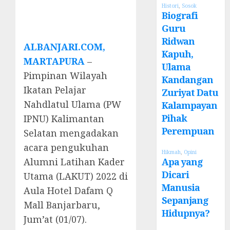
Histori
,
Sosok
Biografi
Guru
Ridwan
ALBANJARI.COM,
Kapuh,
MARTAPURA
–
Ulama
Pimpinan Wilayah
Kandangan
Ikatan Pelajar
Zuriyat Datu
Nahdlatul Ulama (PW
Kalampayan
Pihak
IPNU) Kalimantan
Perempuan
Selatan mengadakan
acara pengukuhan
Hikmah
,
Opini
Apa yang
Alumni Latihan Kader
Dicari
Utama (LAKUT) 2022 di
Manusia
Aula Hotel Dafam Q
Sepanjang
Mall Banjarbaru,
Hidupnya?
Jum’at (01/07).