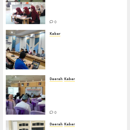
Banjar Gelar Bahtsul Masail
Putri Perdana di Kabupaten
Banjar
0
Kabar
Lakukan Kunjungan Kerja ke
Kabupaten Probolinggo,
Dewan Pendidikan Kabupaten
Banjar Bahas Peningkatan
Kualitas Layanan Pendidikan
0
Daerah
Kabar
BKPRMI Kabupaten Banjar
Gelar Penataran Metode Iqro
untuk Calon Ustadz dan
Ustadzah TPA
0
Daerah
Kabar