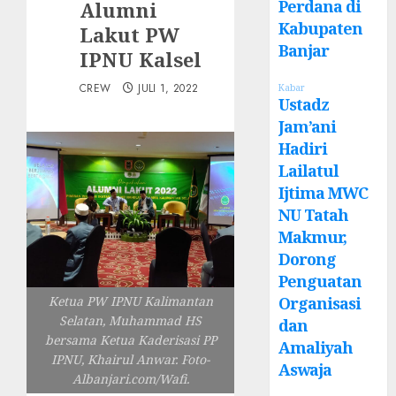
Perdana di
Alumni
Kabupaten
Lakut PW
Banjar
IPNU Kalsel
CREW
JULI 1, 2022
Kabar
Ustadz
Jam’ani
Hadiri
Lailatul
Ijtima MWC
NU Tatah
Makmur,
Dorong
Penguatan
Organisasi
Ketua PW IPNU Kalimantan
Selatan, Muhammad HS
dan
bersama Ketua Kaderisasi PP
Amaliyah
IPNU, Khairul Anwar. Foto-
Aswaja
Albanjari.com/Wafi.