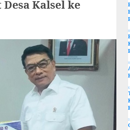
 Desa Kalsel ke
H
H
K
D