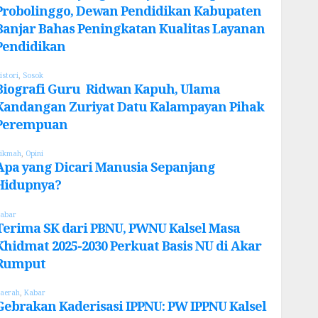
Probolinggo, Dewan Pendidikan Kabupaten
Banjar Bahas Peningkatan Kualitas Layanan
Pendidikan
istori
,
Sosok
Biografi Guru Ridwan Kapuh, Ulama
Kandangan Zuriyat Datu Kalampayan Pihak
Perempuan
ikmah
,
Opini
Apa yang Dicari Manusia Sepanjang
Hidupnya?
abar
Terima SK dari PBNU, PWNU Kalsel Masa
Khidmat 2025-2030 Perkuat Basis NU di Akar
Rumput
aerah
,
Kabar
Gebrakan Kaderisasi IPPNU: PW IPPNU Kalsel