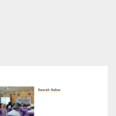
Daerah
Kabar
BKPRMI Kabupaten Banjar
Gelar Penataran Metode Iqro
untuk Calon Ustadz dan
Ustadzah TPA