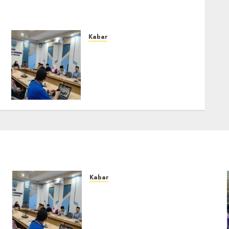
Kabar
Lakukan Kunjungan Kerja
ke Kabupaten
Probolinggo, Dewan
Pendidikan Kabupaten
Banjar Bahas Peningkatan
Kualitas Layanan
Pendidikan
0
Kabar
Lakukan Kunjungan Kerja ke
Kabupaten Probolinggo,
Dewan Pendidikan
Kabupaten Banjar Bahas