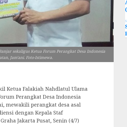
S
anjar sekaligus Ketua Forum Perangkat Desa Indonesia
tan, Jam'ani. Foto-Istimewa.
l Ketua Falakiah Nahdlatul Ulama
Forum Perangkat Desa Indonesia
ni, mewakili perangkat desa asal
iensi dengan Kepala Staf
Graha Jakarta Pusat, Senin (4/7)