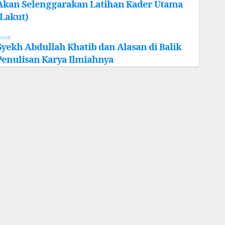
Akan Selenggarakan Latihan Kader Utama
(Lakut)
osok
Syekh Abdullah Khatib dan Alasan di Balik
Penulisan Karya Ilmiahnya