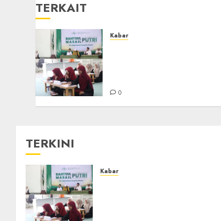
TERKAIT
Kabar
Sejarah Baru, LBM PCNU
Banjar Gelar Bahtsul
Masail Putri Perdana di
Kabupaten Banjar
0
TERKINI
Kabar
Sejarah Baru, LBM PCNU
Banjar Gelar Bahtsul Masail
Putri Perdana di Kabupaten
Banjar