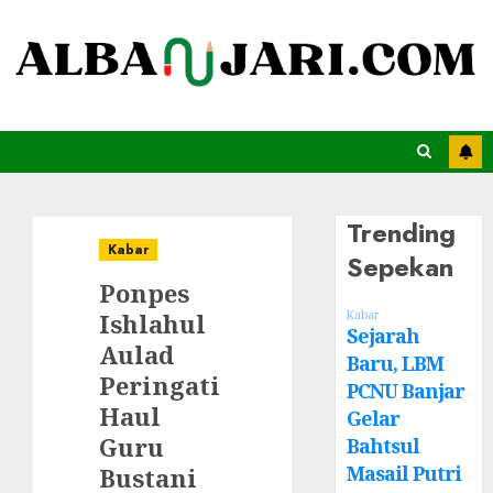
Trending
Kabar
Sepekan
Ponpes
Ishlahul
Kabar
Sejarah
Aulad
Baru, LBM
Peringati
PCNU Banjar
Haul
Gelar
Guru
Bahtsul
Masail Putri
Bustani