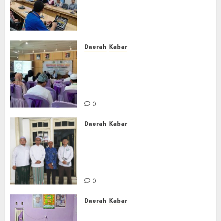
Dewan Pendidikan Kabupaten
Banjar Bahas Peningkatan
Kualitas Layanan Pendidikan
0
Daerah
Kabar
BKPRMI Kabupaten Banjar
Gelar Penataran Metode Iqro
untuk Calon Ustadz dan
Ustadzah TPA
0
Daerah
Kabar
Usai Musyawarah MWC, Guru
Rahmat dan Guru Hamli
Nakhodai MWC NU Gambut
Masa Khidmat 2026/2031
0
Daerah
Kabar
Warga Pematang Hambawang