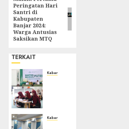
Peringatan Hari
Santri di
Kabupaten
Banjar 2024:
Warga Antusias
Saksikan MTQ
TERKAIT
Kabar
Sejarah
Baru,
LBM
PCNU
Banjar
Gelar
Bahtsul
Kabar
Masail
Lakukan