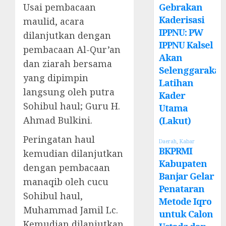
Gebrakan
Usai pembacaan
Kaderisasi
maulid, acara
IPPNU: PW
dilanjutkan dengan
IPPNU Kalsel
pembacaan Al-Qur’an
Akan
dan ziarah bersama
Selenggarakan
yang dipimpin
Latihan
langsung oleh putra
Kader
Sohibul haul; Guru H.
Utama
Ahmad Bulkini.
(Lakut)
Peringatan haul
Daerah
,
Kabar
BKPRMI
kemudian dilanjutkan
Kabupaten
dengan pembacaan
Banjar Gelar
manaqib oleh cucu
Penataran
Sohibul haul,
Metode Iqro
Muhammad Jamil Lc.
untuk Calon
Kemudian dilanjutkan