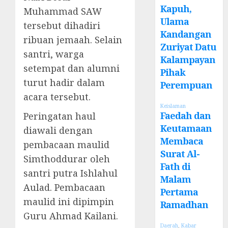
Kapuh,
Muhammad SAW
Ulama
tersebut dihadiri
Kandangan
ribuan jemaah. Selain
Zuriyat Datu
santri, warga
Kalampayan
setempat dan alumni
Pihak
turut hadir dalam
Perempuan
acara tersebut.
Keislaman
Faedah dan
Peringatan haul
Keutamaan
diawali dengan
Membaca
pembacaan maulid
Surat Al-
Simthoddurar oleh
Fath di
santri putra Ishlahul
Malam
Aulad. Pembacaan
Pertama
maulid ini dipimpin
Ramadhan
Guru Ahmad Kailani.
Daerah
,
Kabar