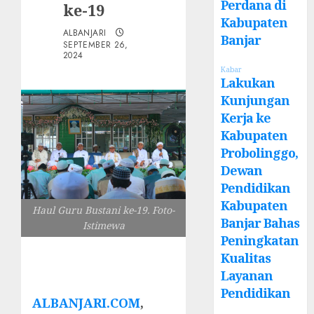
Perdana di
ke-19
Kabupaten
ALBANJARI
Banjar
SEPTEMBER 26,
2024
Kabar
Lakukan
Kunjungan
Kerja ke
Kabupaten
Probolinggo,
Dewan
Pendidikan
Kabupaten
Haul Guru Bustani ke-19. Foto-
Banjar Bahas
Istimewa
Peningkatan
Kualitas
Layanan
Pendidikan
ALBANJARI.COM
,