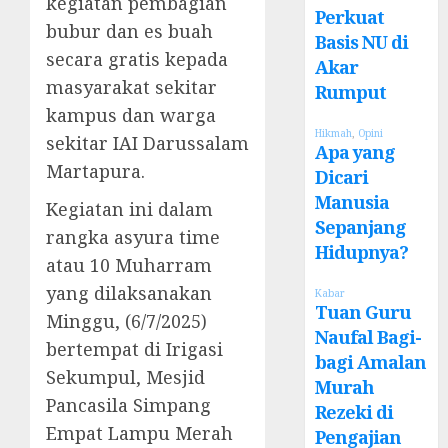
kegiatan pembagian
Perkuat
bubur dan es buah
Basis NU di
secara gratis kepada
Akar
masyarakat sekitar
Rumput
kampus dan warga
Hikmah
,
Opini
sekitar IAI Darussalam
Apa yang
Martapura.
Dicari
Manusia
Kegiatan ini dalam
Sepanjang
rangka asyura time
Hidupnya?
atau 10 Muharram
yang dilaksanakan
Kabar
Tuan Guru
Minggu, (6/7/2025)
Naufal Bagi-
bertempat di Irigasi
bagi Amalan
Sekumpul, Mesjid
Murah
Pancasila Simpang
Rezeki di
Empat Lampu Merah
Pengajian