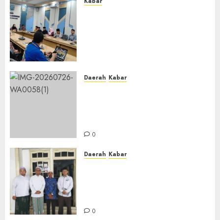
Kabar
Lakukan Kunjungan Kerja ke
Kabupaten Probolinggo,
Dewan Pendidikan Kabupaten
Banjar Bahas Peningkatan
Kualitas Layanan Pendidikan
0
Daerah
Kabar
BKPRMI Kabupaten Banjar
Gelar Penataran Metode Iqro
untuk Calon Ustadz dan
Ustadzah TPA
0
Daerah
Kabar
Usai Musyawarah MWC, Guru
Rahmat dan Guru Hamli
Nakhodai MWC NU Gambut
Masa Khidmat 2026/2031
0