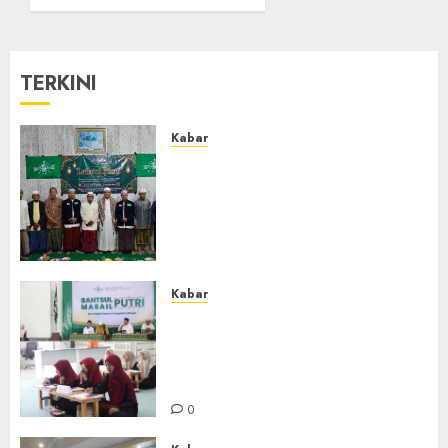
dan
Gelar
Amaliyah
Bahtsul
Aswaja
Masail
Putri
0
TERKINI
Perdana
di
Kabupaten
Kabar
Banjar
Ustadz Jam’ani Hadiri Lailatul
0
Ijtima MWC NU Tatah
Makmur, Dorong Penguatan
Organisasi dan Amaliyah
Aswaja
0
Kabar
Sejarah Baru, LBM PCNU
Banjar Gelar Bahtsul Masail
Putri Perdana di Kabupaten
Banjar
0