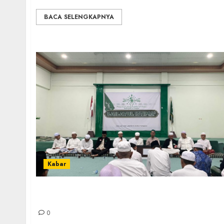
BACA SELENGKAPNYA
Kabar
Lailatul Ijtima: Merawat Tradisi Kajian,
Diskusi dan Perkumpulan Nahdlatul Ulama
0