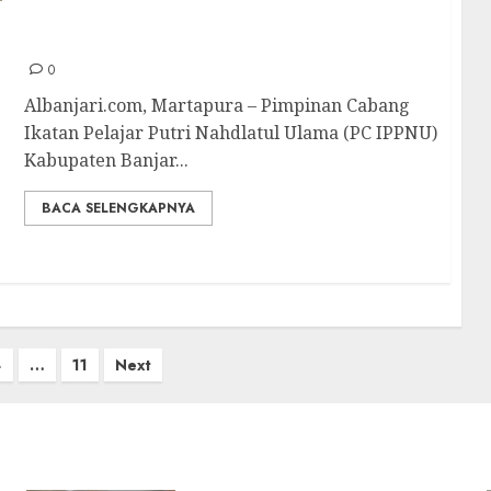
Kabupaten Banjar Gelar Latihan Pelatih
(Latpel)
0
Albanjari.com, Martapura – Pimpinan Cabang
Ikatan Pelajar Putri Nahdlatul Ulama (PC IPPNU)
Kabupaten Banjar...
BACA SELENGKAPNYA
4
…
11
Next