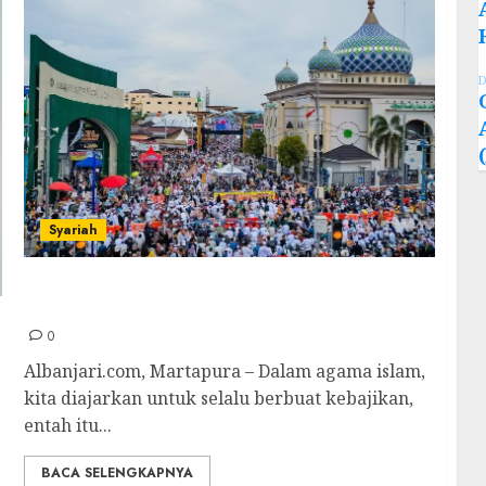
D
Syariah
Ingin Hadiri Maulid Nabi pada Awal Rajab di
Martapura? ini Anjuran Imam Nawawi
0
Albanjari.com, Martapura – Dalam agama islam,
kita diajarkan untuk selalu berbuat kebajikan,
entah itu...
BACA SELENGKAPNYA