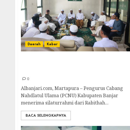
Daerah
Kabar
Silaturrahmi Rabithah Alawiyah Cabang
Martapura Banjarbaru ke PCNU Kab. Banjar,
Perkuat Sinergi untuk Umat
0
Albanjari.com, Martapura – Pengurus Cabang
Nahdlatul Ulama (PCNU) Kabupaten Banjar
menerima silaturrahmi dari Rabithah...
BACA SELENGKAPNYA