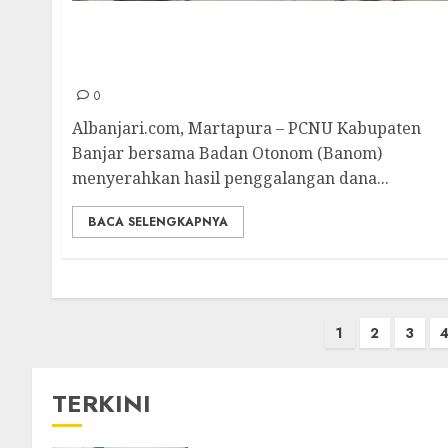
PCNU Kabupaten Banjar dan Badan Otonom
Serahkan Donasi Banjir Sumatra ke
LAZISNU Kabupaten Banjar
0
Albanjari.com, Martapura – PCNU Kabupaten
Banjar bersama Badan Otonom (Banom)
menyerahkan hasil penggalangan dana...
BACA SELENGKAPNYA
1
2
3
TERKINI