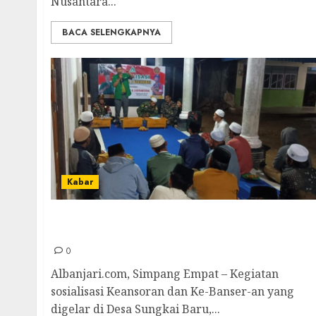
Nusantara...
BACA SELENGKAPNYA
Kabar
Sosialisasi Keansoran dan Ke-Banser-an di
Desa Sungkai Baru Berlangsung Sukses
0
Albanjari.com, Simpang Empat – Kegiatan
sosialisasi Keansoran dan Ke-Banser-an yang
digelar di Desa Sungkai Baru,...