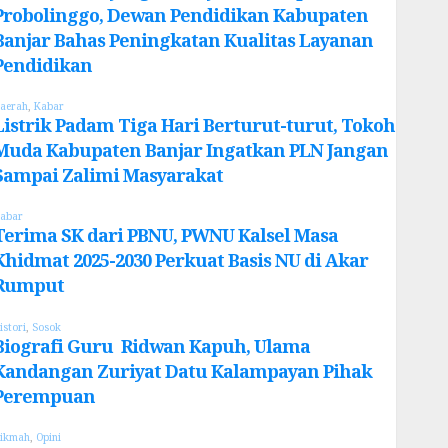
Probolinggo, Dewan Pendidikan Kabupaten
Banjar Bahas Peningkatan Kualitas Layanan
Pendidikan
aerah
,
Kabar
Listrik Padam Tiga Hari Berturut-turut, Tokoh
Muda Kabupaten Banjar Ingatkan PLN Jangan
Sampai Zalimi Masyarakat
abar
Terima SK dari PBNU, PWNU Kalsel Masa
Khidmat 2025-2030 Perkuat Basis NU di Akar
Rumput
istori
,
Sosok
Biografi Guru Ridwan Kapuh, Ulama
Kandangan Zuriyat Datu Kalampayan Pihak
Perempuan
ikmah
,
Opini