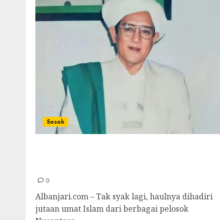
Sosok
Syekh Muhammad Zaini Sekumpul (1942-
2005) Ulama Nusantara Abad-21 Yang
Mendunia
0
Albanjari.com – Tak syak lagi, haulnya dihadiri
jutaan umat Islam dari berbagai pelosok