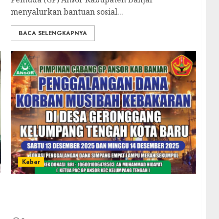
menyalurkan bantuan sosial...
BACA SELENGKAPNYA
Kabar
GP Ansor Kab. Banjar Bergerak Cepat,
Galang Dana untuk Korban Kebakaran di
Desa Geronggang