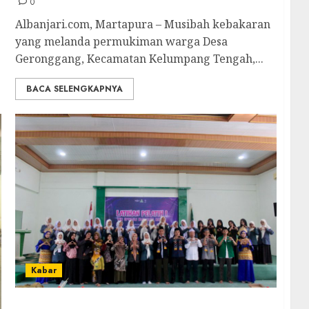
0
Albanjari.com, Martapura – Musibah kebakaran
yang melanda permukiman warga Desa
Geronggang, Kecamatan Kelumpang Tengah,...
BACA SELENGKAPNYA
Kabar
Cetak Kader Pelatih Unggul, PC IPPNU