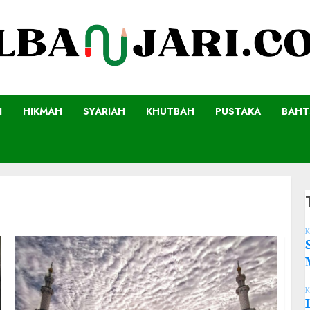
I
HIKMAH
SYARIAH
KHUTBAH
PUSTAKA
BAHT
K
K