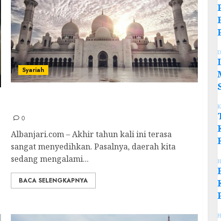
D
Syariah
Bolehkah Doa Akhir dan Awal Tahun Dibaca
Saat Pergantian Tahun Masehi?
K
0
Albanjari.com – Akhir tahun kali ini terasa
sangat menyedihkan. Pasalnya, daerah kita
sedang mengalami...
H
BACA SELENGKAPNYA
H