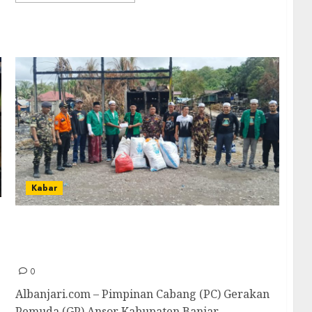
Kabar
Solidaritas dan Silaturahmi: PC GP Ansor
Banjar Serahkan Penggalangan Dana
Korban Kebakaran Geronggang
0
Albanjari.com – Pimpinan Cabang (PC) Gerakan
Pemuda (GP) Ansor Kabupaten Banjar