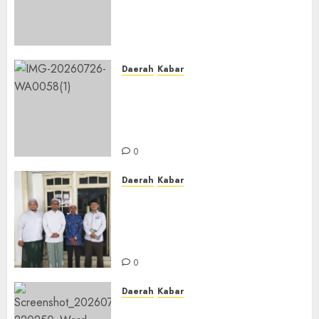
Dewan Pendidikan Kabupaten
Banjar Bahas Peningkatan
Kualitas Layanan Pendidikan
0
Daerah
Kabar
BKPRMI Kabupaten Banjar
Gelar Penataran Metode Iqro
untuk Calon Ustadz dan
Ustadzah TPA
0
Daerah
Kabar
Usai Musyawarah MWC, Guru
Rahmat dan Guru Hamli
Nakhodai MWC NU Gambut
Masa Khidmat 2026/2031
0
Daerah
Kabar
Warga Pematang Hambawang