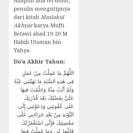
Adapun doa tersebut,
penulis mengutipnya
dari kitab
Maslakul
Akhyar
karya Mufti
Betawi abad 19-20 M
Habib Utsman bin
Yahya.
Do’a Akhir Tahun:
اللَّهُمَّ مَا عَمِلْتُ مِنْ عَمَلٍ
فِي هَذِهِ السَّنَةِ مَا نَهَيْتَنِي عَنْهُ
وَلَمْ أَتُبُ مِنْهُ وَحَلُمْتَ فِيهَا
عَلَيَّ بِفَضْلِكَ بَعْدَ قُدْرَتِكَ
عَلَى عُقُوبَتِي وَدَعَوْتَنِي إِلَى
التَّوْبَةِ مِنْ بَعْدِ جَرَاءَتِي عَلَى
مَعْصِيَتِكَ فَإِنِّي اسْتَغْفَرْتُكَ
فَاغْفِرْ لِي وَمَا عَمِلْتُ فِيهَا