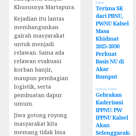
Kabar
Khususnya Martapura.
Terima SK
dari PBNU,
Kejadian itu lantas
PWNU Kalsel
membangunkan
Masa
gairah masyarakat
Khidmat
untuk menjadi
2025-2030
relawan. Sama ada
Perkuat
relawan evakuasi
Basis NU di
Akar
korban banjir,
Rumput
maupun pembagian
logistik, serta
Daerah
,
Kabar
Gebrakan
pembuatan dapur
Kaderisasi
umum.
IPPNU: PW
Jiwa gotong royong
IPPNU Kalsel
masyarakat kita
Akan
memang tidak bisa
Selenggarakan