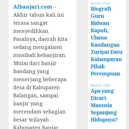
Histori
,
Sosok
Albanjari.com
–
Biografi
Akhir tahun kali ini
Guru
terasa sangat
Ridwan
Kapuh,
menyedihkan.
Ulama
Pasalnya, daerah kita
Kandangan
sedang mengalami
Zuriyat Datu
musibah kebanjiran.
Kalampayan
Mulai dari banjir
Pihak
bandang yang
Perempuan
menerjang beberapa
Hikmah
,
Opini
desa di Kabupaten
Apa yang
Balangan, sampai
Dicari
banjir yang
Manusia
merendam sebagian
Sepanjang
besar wilayah
Hidupnya?
Kabupaten Banjar.