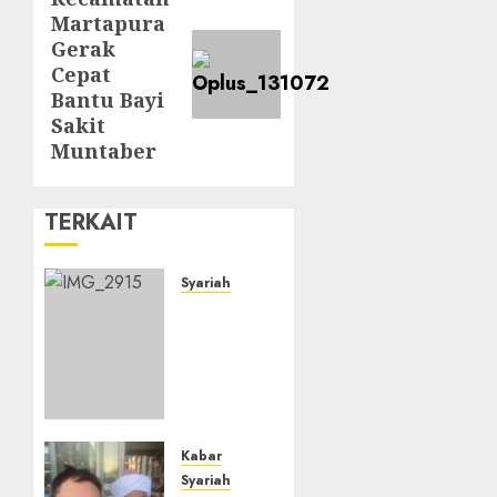
Martapura
Gerak
Cepat
Bantu Bayi
Sakit
Muntaber
TERKAIT
Syariah
Tradisi
Wiridan
Jumat
di
Tanah
Banjar
yang
Kabar
Harus
Syariah