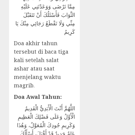
مِمَّا تَرْضَى وَوَعَدْتَنِي عَلَيْهِ
الثَّوَابَ فَأَسْئَلُكَ أَنْ تَتَقَبَّلَ
مِنِّي وَلَا تَقْطَعُ رَجَائِي مِنْكَ يَا
كَرِيمُ
Doa akhir tahun
tersebut di baca tiga
kali setelah salat
ashar atau saat
menjelang waktu
magrib.
Doa Awal Tahun:
اللَّهُمَّ أَنْتَ الْأَبَدِيُّ الْقَدِيمُ
الْأَوَّلُ وَعَلَى فَضْلِكَ الْعَظِيمِ
وَكَرِيمِ جُودِكَ الْمُعَوَّلُ، وَهُذَا
عَامٌ جَدِيدٌ قَدْ أَقْبَلَ، أَسْأَلُكَ