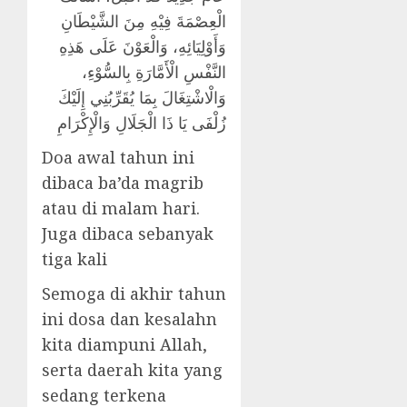
الْعِصْمَةَ فِيْهِ مِنَ الشَّيْطَانِ
وَأَوْلِيَائِهِ، وَالْعَوْنَ عَلَى هَذِهِ
النَّفْسِ الْأَمَّارَةِ بِالسُّوْءِ،
وَالْاشْتِغَالَ بِمَا يُقَرِّبُنِي إِلَيْكَ
زُلْفَى يَا ذَا الْجَلَالِ وَالْإِكْرَامِ
Doa awal tahun ini
dibaca ba’da magrib
atau di malam hari.
Juga dibaca sebanyak
tiga kali
Semoga di akhir tahun
ini dosa dan kesalahn
kita diampuni Allah,
serta daerah kita yang
sedang terkena