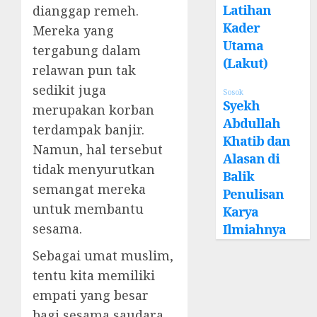
Latihan
dianggap remeh.
Kader
Mereka yang
Utama
tergabung dalam
(Lakut)
relawan pun tak
sedikit juga
Sosok
Syekh
merupakan korban
Abdullah
terdampak banjir.
Khatib dan
Namun, hal tersebut
Alasan di
tidak menyurutkan
Balik
semangat mereka
Penulisan
untuk membantu
Karya
sesama.
Ilmiahnya
Sebagai umat muslim,
tentu kita memiliki
empati yang besar
bagi sesama saudara