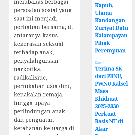
membahas berbagai
Kapuh,
persoalan sosial yang
Ulama
saat ini menjadi
Kandangan
perhatian bersama, di
Zuriyat Datu
Kalampayan
antaranya kasus
Pihak
kekerasan seksual
Perempuan
terhadap anak,
penyalahgunaan
Kabar
Terima SK
narkotika,
dari PBNU,
radikalisme,
PWNU Kalsel
pernikahan usia dini,
Masa
kenakalan remaja,
Khidmat
hingga upaya
2025-2030
perlindungan anak
Perkuat
dan penguatan
Basis NU di
ketahanan keluarga di
Akar