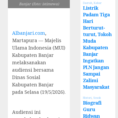
Daerah
,
Kabar
Banjar (foto: istimewa)
Listrik
Padam Tiga
Hari
Berturut-
Albanjari.com
,
turut, Tokoh
Martapura — Majelis
Muda
Kabupaten
Ulama Indonesia (MUI)
Banjar
Kabupaten Banjar
Ingatkan
melaksanakan
PLN Jangan
audiensi bersama
Sampai
Dinas Sosial
Zalimi
Kabupaten Banjar
Masyarakat
pada Selasa (19/5/2026).
Histori
,
Sosok
Biografi
Guru
Audiensi ini
Ridwan