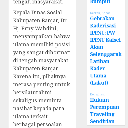
Rumput
tengah masyarakat.
Kepala Dinas Sosial
Daerah
,
Kabar
Gebrakan
Kabupaten Banjar, Dr.
Kaderisasi
Hj. Erny Wahdini,
IPPNU: PW
menyampaikan bahwa
IPPNU Kalsel
ulama memiliki posisi
Akan
yang sangat dihormati
Selenggarakan
di tengah masyarakat
Latihan
Kabupaten Banjar.
Kader
Utama
Karena itu, pihaknya
(Lakut)
merasa penting untuk
bersilaturahmi
Konsultasi
Hukum
sekaligus meminta
Perempuan
nasihat kepada para
Traveling
ulama terkait
Sendirian
berbagai persoalan