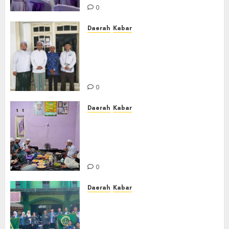
0
Daerah
Kabar
Usai Musyawarah MWC, Guru
Rahmat dan Guru Hamli
Nakhodai MWC NU Gambut
Masa Khidmat 2026/2031
0
Daerah
Kabar
Warga Pematang Hambawang
Rutin Gelar Manakib Siti
Khadijah, Mengharap
Keberkahan Rezeki
0
Daerah
Kabar
PC IPNU IPPNU Kabupaten
Banjar Gelar Bakti Sosial,
Himpun Donasi untuk Korban