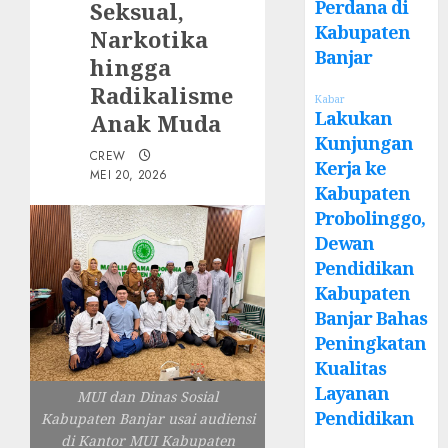
Perdana di
Seksual,
Kabupaten
Narkotika
Banjar
hingga
Radikalisme
Kabar
Lakukan
Anak Muda
Kunjungan
CREW
Kerja ke
MEI 20, 2026
Kabupaten
Probolinggo,
Dewan
Pendidikan
Kabupaten
Banjar Bahas
Peningkatan
Kualitas
Layanan
MUI dan Dinas Sosial
Pendidikan
Kabupaten Banjar usai audiensi
di Kantor MUI Kabupaten