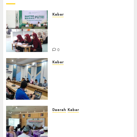
Kabar
Sejarah Baru, LBM PCNU
Banjar Gelar Bahtsul Masail
Putri Perdana di Kabupaten
Banjar
0
Kabar
Lakukan Kunjungan Kerja ke
Kabupaten Probolinggo,
Dewan Pendidikan Kabupaten
Banjar Bahas Peningkatan
Kualitas Layanan Pendidikan
0
Daerah
Kabar
BKPRMI Kabupaten Banjar
Gelar Penataran Metode Iqro
untuk Calon Ustadz dan