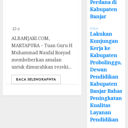
Perdana di
Murah Rezeki di
Kabupaten
Pengajian
Banjar
Muslimat
Kabar
0
Lakukan
ALBANJARI.COM,
Kunjungan
MARTAPURA – Tuan Guru H
Kerja ke
Muhammad Naufal Rosyad
Kabupaten
membeberkan amalan
Probolinggo,
untuk dimurahkan rezeki...
Dewan
Pendidikan
BACA SELENGKAPNYA
Kabupaten
Banjar Bahas
Peningkatan
Kualitas
Layanan
Pendidikan