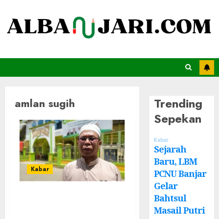
Trending
amlan sugih
Sepekan
Kabar
Sejarah
Baru, LBM
Kabar
PCNU Banjar
Gelar
Tuan Guru Naufal
Bahtsul
Bagi-bagi Amalan
Masail Putri