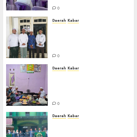
Ustadzah TPA
0
Daerah
Kabar
Usai Musyawarah MWC, Guru
Rahmat dan Guru Hamli
Nakhodai MWC NU Gambut
Masa Khidmat 2026/2031
0
Daerah
Kabar
Warga Pematang Hambawang
Rutin Gelar Manakib Siti
Khadijah, Mengharap
Keberkahan Rezeki
0
Daerah
Kabar
PC IPNU IPPNU Kabupaten
Banjar Gelar Bakti Sosial,