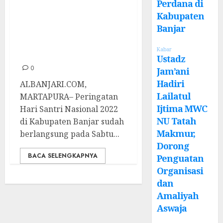
Perdana di
Santri 2022 di
Kabupaten
Kabupaten Banjar,
Banjar
Bupati Kenang
Kabar
Pernah Jadi Santri
Ustadz
0
Jam’ani
Hadiri
ALBANJARI.COM,
Lailatul
MARTAPURA– Peringatan
Ijtima MWC
Hari Santri Nasional 2022
NU Tatah
di Kabupaten Banjar sudah
Makmur,
berlangsung pada Sabtu...
Dorong
BACA SELENGKAPNYA
Penguatan
Organisasi
dan
Amaliyah
Aswaja