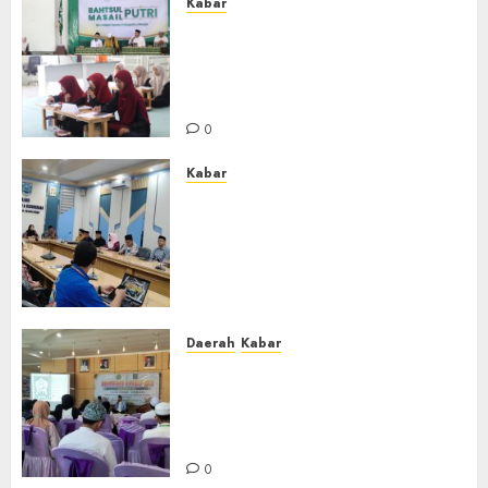
Kabar
Sejarah Baru, LBM PCNU
Banjar Gelar Bahtsul Masail
Putri Perdana di Kabupaten
Banjar
0
Kabar
Lakukan Kunjungan Kerja ke
Kabupaten Probolinggo,
Dewan Pendidikan Kabupaten
Banjar Bahas Peningkatan
Kualitas Layanan Pendidikan
0
Daerah
Kabar
BKPRMI Kabupaten Banjar
Gelar Penataran Metode Iqro
untuk Calon Ustadz dan
Ustadzah TPA
0