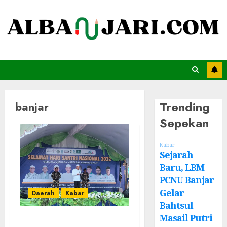
Trending
banjar
Sepekan
Kabar
Sejarah
Baru, LBM
PCNU Banjar
Gelar
Daerah
Kabar
Bahtsul
Masail Putri
Momentum Hari