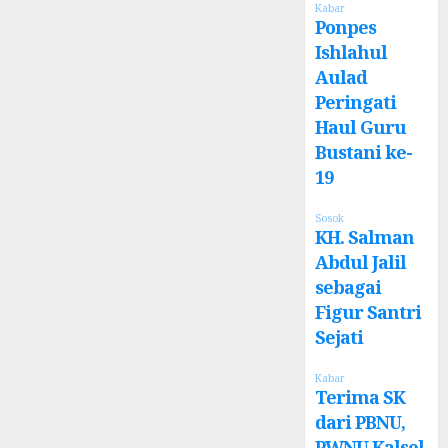
Kabar
Ponpes
Ishlahul
Aulad
Peringati
Haul Guru
Bustani ke-
19
Sosok
KH. Salman
Abdul Jalil
sebagai
Figur Santri
Sejati
Kabar
Terima SK
dari PBNU,
PWNU Kalsel