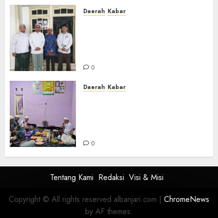
Daerah
Kabar
Usai Musyawarah MWC, Guru
Rahmat dan Guru Hamli
Nakhodai MWC NU Gambut
Masa Khidmat 2026/2031
0
Daerah
Kabar
Warga Pematang Hambawang
Rutin Gelar Manakib Siti
Khadijah, Mengharap
Keberkahan Rezeki
0
Tentang Kami
Redaksi
Visi & Misi
Copyright © All rights reserved albanjari.com
|
ChromeNews
by AF themes.