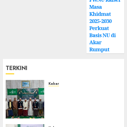
Masa
Khidmat
2025-2030
Perkuat
Basis NU di
Akar
Rumput
TERKINI
Kabar
Ustadz Jam’ani Hadiri Lailatul
Ijtima MWC NU Tatah
Makmur, Dorong Penguatan
Organisasi dan Amaliyah
Aswaja
0