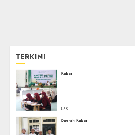
TERKINI
Kabar
Sejarah Baru, LBM PCNU
Banjar Gelar Bahtsul Masail
Putri Perdana di Kabupaten
Banjar
0
Daerah
Kabar
Usai Musyawarah MWC, Gur
Rahmat dan Guru Hamli