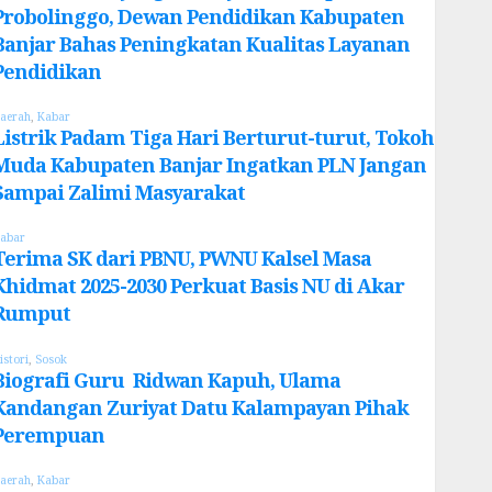
Probolinggo, Dewan Pendidikan Kabupaten
Banjar Bahas Peningkatan Kualitas Layanan
Pendidikan
aerah
,
Kabar
Listrik Padam Tiga Hari Berturut-turut, Tokoh
Muda Kabupaten Banjar Ingatkan PLN Jangan
Sampai Zalimi Masyarakat
abar
Terima SK dari PBNU, PWNU Kalsel Masa
Khidmat 2025-2030 Perkuat Basis NU di Akar
Rumput
istori
,
Sosok
Biografi Guru Ridwan Kapuh, Ulama
Kandangan Zuriyat Datu Kalampayan Pihak
Perempuan
aerah
,
Kabar