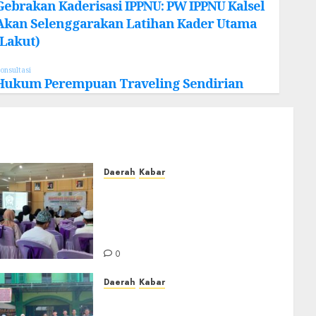
Gebrakan Kaderisasi IPPNU: PW IPPNU Kalsel
Akan Selenggarakan Latihan Kader Utama
(Lakut)
onsultasi
Hukum Perempuan Traveling Sendirian
Daerah
Kabar
BKPRMI Kabupaten Banjar
Gelar Penataran Metode Iqro
untuk Calon Ustadz dan
Ustadzah TPA
0
Daerah
Kabar
PC IPNU IPPNU Kabupaten
Banjar Gelar Bakti Sosial,