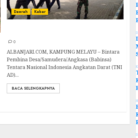
Daerah
Kabar
TNI AD Latih Peserta PKD dan Diklatsar GP
D
Ansor Banser Martapura Timur
0
ALBANJARI.COM, KAMPUNG MELAYU – Bintara
Pembina Desa/Samudera/Angkasa (Babinsa)
Tentara Nasional Indonesia Angkatan Darat (TNI
K
AD)...
BACA SELENGKAPNYA
H
D