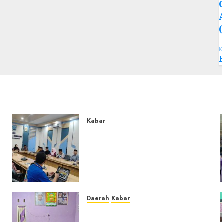
K
Kabar
Lakukan Kunjungan Kerja ke
Kabupaten Probolinggo,
Dewan Pendidikan
Kabupaten Banjar Bahas
Peningkatan Kualitas
Layanan Pendidikan
Daerah
Kabar
0
u
Warga Pematang
Hambawang Rutin Gelar