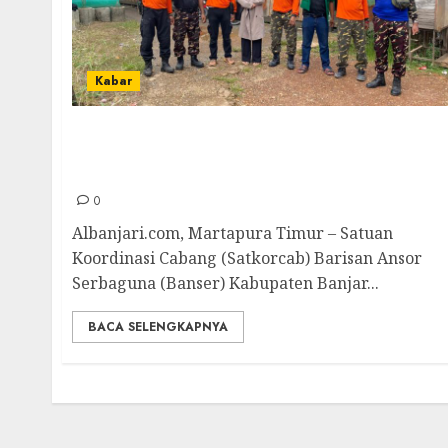
Kabar
Satkorcab Banser Kabupaten Banjar Gelar
Aksi Bakti Sosial Perbaiki Ruang Kelas SDN 1
Dalam Pagar Ulu Martapura Timur
0
Albanjari.com, Martapura Timur – Satuan
Koordinasi Cabang (Satkorcab) Barisan Ansor
Serbaguna (Banser) Kabupaten Banjar...
BACA SELENGKAPNYA