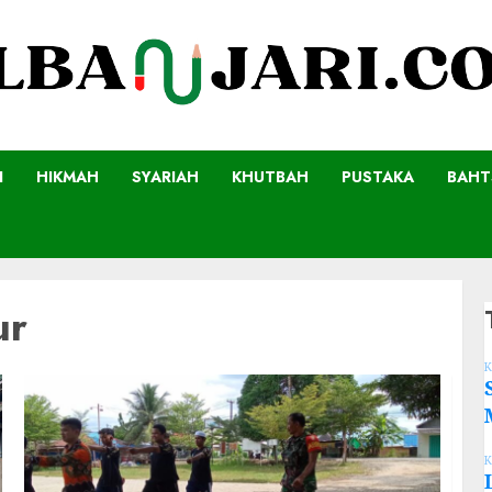
I
HIKMAH
SYARIAH
KHUTBAH
PUSTAKA
BAHT
ur
K
K