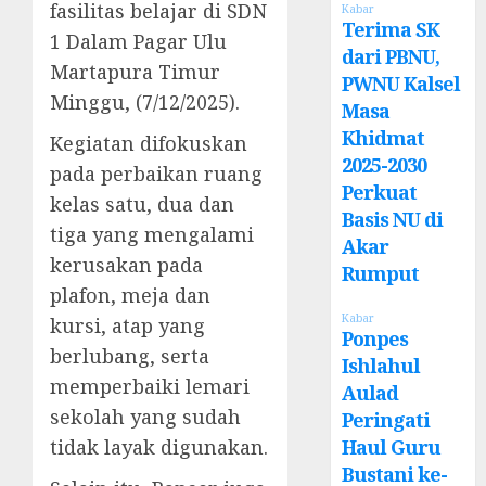
fasilitas belajar di SDN
Kabar
Terima SK
1 Dalam Pagar Ulu
dari PBNU,
Martapura Timur
PWNU Kalsel
Minggu, (7/12/2025).
Masa
Khidmat
Kegiatan difokuskan
2025-2030
pada perbaikan ruang
Perkuat
kelas satu, dua dan
Basis NU di
tiga yang mengalami
Akar
kerusakan pada
Rumput
plafon, meja dan
Kabar
kursi, atap yang
Ponpes
berlubang, serta
Ishlahul
memperbaiki lemari
Aulad
sekolah yang sudah
Peringati
tidak layak digunakan.
Haul Guru
Bustani ke-