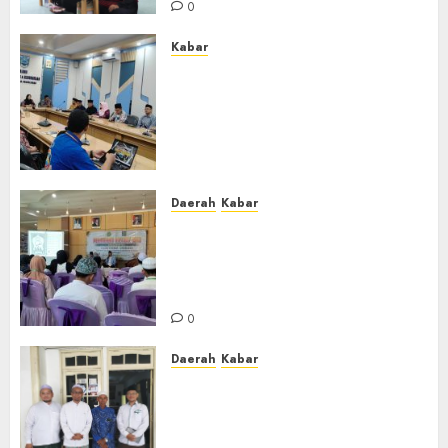
0
Kabar
Lakukan Kunjungan Kerja ke
Kabupaten Probolinggo,
Dewan Pendidikan Kabupaten
Banjar Bahas Peningkatan
Kualitas Layanan Pendidikan
0
Daerah
Kabar
BKPRMI Kabupaten Banjar
Gelar Penataran Metode Iqro
untuk Calon Ustadz dan
Ustadzah TPA
0
Daerah
Kabar
Usai Musyawarah MWC, Guru
Rahmat dan Guru Hamli
Nakhodai MWC NU Gambut