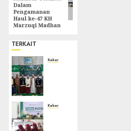
Dalam
Pengamanan
Haul ke-47 KH
Marzuqi Madhan
TERKAIT
Kabar
Ustadz
Jam’ani
Hadiri
Lailatul
Ijtima
MWC
NU
Kabar
Tatah
Sejarah
Makmur,
Baru,
Dorong
LBM