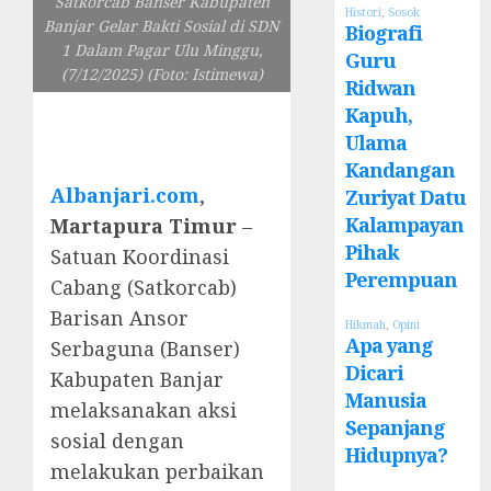
Satkorcab Banser Kabupaten
Histori
,
Sosok
Banjar Gelar Bakti Sosial di SDN
Biografi
1 Dalam Pagar Ulu Minggu,
Guru
(7/12/2025) (Foto: Istimewa)
Ridwan
Kapuh,
Ulama
Kandangan
Albanjari.com
,
Zuriyat Datu
Kalampayan
Martapura Timur
–
Pihak
Satuan Koordinasi
Perempuan
Cabang (Satkorcab)
Barisan Ansor
Hikmah
,
Opini
Apa yang
Serbaguna (Banser)
Dicari
Kabupaten Banjar
Manusia
melaksanakan aksi
Sepanjang
sosial dengan
Hidupnya?
melakukan perbaikan