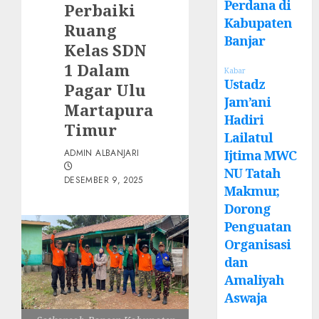
Perdana di
Perbaiki
Kabupaten
Ruang
Banjar
Kelas SDN
1 Dalam
Kabar
Ustadz
Pagar Ulu
Jam’ani
Martapura
Hadiri
Timur
Lailatul
ADMIN ALBANJARI
Ijtima MWC
NU Tatah
DESEMBER 9, 2025
Makmur,
Dorong
Penguatan
Organisasi
dan
Amaliyah
Aswaja