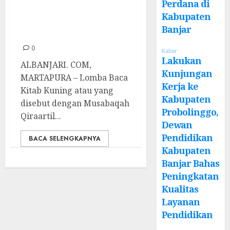
Qiroatil Kutub
Perdana di
Jadi Ciri Khas
Kabupaten
Banjar
Event Hari Santri
0
Kabar
Lakukan
ALBANJARI. COM,
Kunjungan
MARTAPURA – Lomba Baca
Kerja ke
Kitab Kuning atau yang
Kabupaten
disebut dengan Musabaqah
Probolinggo,
Qiraartil...
Dewan
Pendidikan
BACA SELENGKAPNYA
Kabupaten
Banjar Bahas
Peningkatan
Kualitas
Layanan
Pendidikan