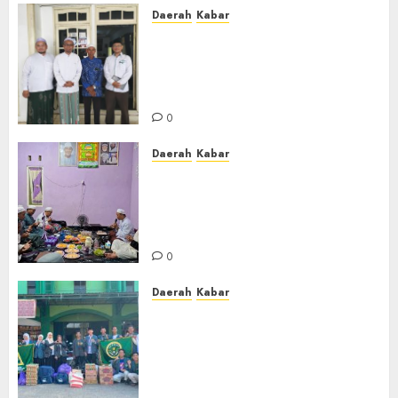
Daerah
Kabar
Usai Musyawarah MWC, Guru
Rahmat dan Guru Hamli
Nakhodai MWC NU Gambut
Masa Khidmat 2026/2031
0
Daerah
Kabar
Warga Pematang Hambawang
Rutin Gelar Manakib Siti
Khadijah, Mengharap
Keberkahan Rezeki
0
Daerah
Kabar
PC IPNU IPPNU Kabupaten
Banjar Gelar Bakti Sosial,
Himpun Donasi untuk Korban
Kebakaran Asrama Al-Manar
dan Al-Bushro