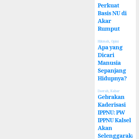
Perkuat
Basis NU di
Akar
Rumput
Hikmah
,
Opini
Apa yang
Dicari
Manusia
Sepanjang
Hidupnya?
Daerah
,
Kabar
Gebrakan
Kaderisasi
IPPNU: PW
IPPNU Kalsel
Akan
Selenggarakan