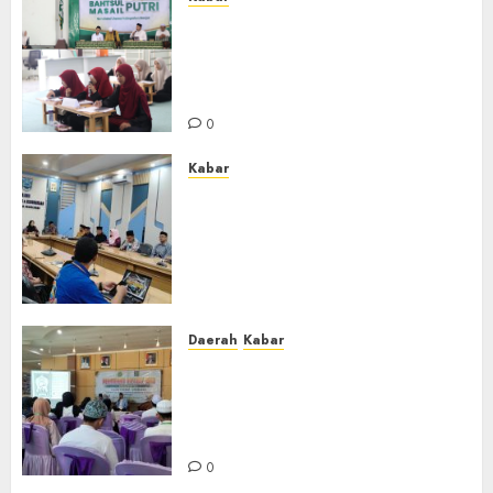
Sejarah Baru, LBM PCNU
Banjar Gelar Bahtsul Masail
Putri Perdana di Kabupaten
Banjar
0
Kabar
Lakukan Kunjungan Kerja ke
Kabupaten Probolinggo,
Dewan Pendidikan Kabupaten
Banjar Bahas Peningkatan
Kualitas Layanan Pendidikan
0
Daerah
Kabar
BKPRMI Kabupaten Banjar
Gelar Penataran Metode Iqro
untuk Calon Ustadz dan
Ustadzah TPA
0