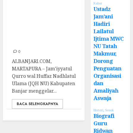
Kabar
JQH NU Banjar
Ustadz
Gelar Rutinan
Jam’ani
Hadiri
Mengaji di
Lailatul
Gedung PCNU
Ijtima MWC
Banjar
NU Tatah
0
Makmur,
Dorong
ALBANJARI.COM,
Penguatan
MARTAPURA – Jam’iyyatul
Organisasi
Qurro wal Huffaz Nadhlatul
dan
Ulama (JQH NU) Kabupaten
Amaliyah
Banjar menggelar...
Aswaja
BACA SELENGKAPNYA
Histori
,
Sosok
Biografi
Guru
Ridwan