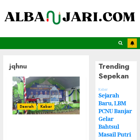
Trending
jqhnu
Sepekan
Kabar
Sejarah
Baru, LBM
Daerah
Kabar
PCNU Banjar
Gelar
Asal Mula MTQ,
Bahtsul
Ada Hubungan
Masail Putri