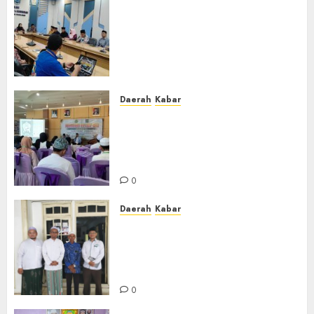
Lakukan Kunjungan Kerja ke
Kabupaten Probolinggo,
Dewan Pendidikan Kabupaten
Banjar Bahas Peningkatan
Kualitas Layanan Pendidikan
0
Daerah
Kabar
BKPRMI Kabupaten Banjar
Gelar Penataran Metode Iqro
untuk Calon Ustadz dan
Ustadzah TPA
0
Daerah
Kabar
Usai Musyawarah MWC, Guru
Rahmat dan Guru Hamli
Nakhodai MWC NU Gambut
Masa Khidmat 2026/2031
0