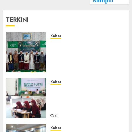
Rumput
TERKINI
Kabar
Ustadz Jam’ani Hadiri Lailatul
Ijtima MWC NU Tatah
Makmur, Dorong Penguatan
Organisasi dan Amaliyah
Aswaja
0
Kabar
Sejarah Baru, LBM PCNU
Banjar Gelar Bahtsul Masail
Putri Perdana di Kabupaten
Banjar
0
Kabar