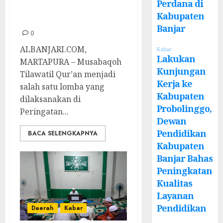
Erat dengan
Perdana di
Kabupaten
Tokoh NU Kalsel
Banjar
0
ALBANJARI.COM,
Kabar
Lakukan
MARTAPURA – Musabaqoh
Kunjungan
Tilawatil Qur’an menjadi
Kerja ke
salah satu lomba yang
Kabupaten
dilaksanakan di
Probolinggo,
Peringatan...
Dewan
Pendidikan
BACA SELENGKAPNYA
Kabupaten
Banjar Bahas
Peningkatan
Kualitas
Layanan
Pendidikan
Daerah
Kabar