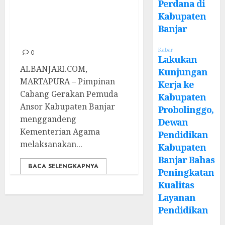
Perdana di
dan Doa untuk
Kabupaten
Jamaah Haji
Banjar
Indonesia
Kabar
0
Lakukan
ALBANJARI.COM,
Kunjungan
MARTAPURA – Pimpinan
Kerja ke
Cabang Gerakan Pemuda
Kabupaten
Ansor Kabupaten Banjar
Probolinggo,
menggandeng
Dewan
Kementerian Agama
Pendidikan
melaksanakan...
Kabupaten
Banjar Bahas
BACA SELENGKAPNYA
Peningkatan
Kualitas
Layanan
Pendidikan