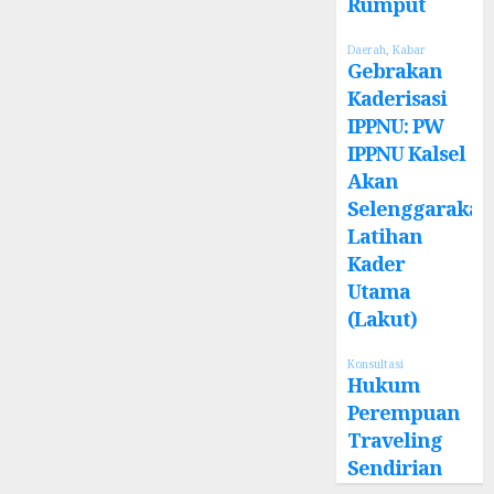
Rumput
Daerah
,
Kabar
Gebrakan
Kaderisasi
IPPNU: PW
IPPNU Kalsel
Akan
Selenggarakan
Latihan
Kader
Utama
(Lakut)
Konsultasi
Hukum
Perempuan
Traveling
Sendirian