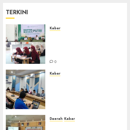
TERKINI
Kabar
Sejarah Baru, LBM PCNU
Banjar Gelar Bahtsul Masail
Putri Perdana di Kabupaten
Banjar
0
Kabar
Lakukan Kunjungan Kerja ke
Kabupaten Probolinggo,
Dewan Pendidikan Kabupaten
Banjar Bahas Peningkatan
Kualitas Layanan Pendidikan
0
Daerah
Kabar
BKPRMI Kabupaten Banjar