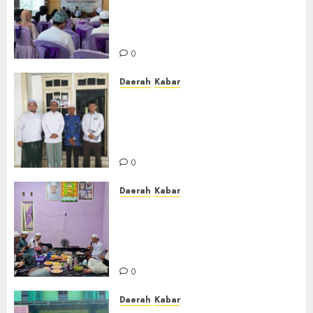
Gelar Penataran Metode Iqro
untuk Calon Ustadz dan
Ustadzah TPA
0
Daerah
Kabar
Usai Musyawarah MWC, Guru
Rahmat dan Guru Hamli
Nakhodai MWC NU Gambut
Masa Khidmat 2026/2031
0
Daerah
Kabar
Warga Pematang Hambawang
Rutin Gelar Manakib Siti
Khadijah, Mengharap
Keberkahan Rezeki
0
Daerah
Kabar