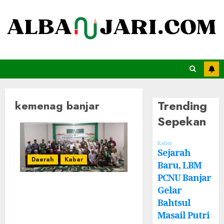
Trending
kemenag banjar
Sepekan
Kabar
Sejarah
Daerah
Kabar
Baru, LBM
PCNU Banjar
Gandeng Kemenag
Gelar
Banjar, Ansor
Bahtsul
Masail Putri
Gelar Mujahadah