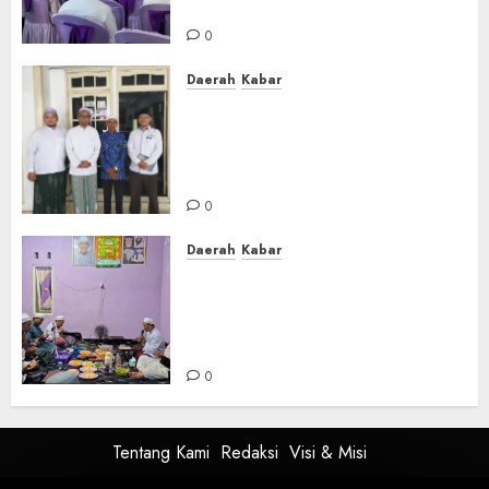
Ustadzah TPA
0
Daerah
Kabar
Usai Musyawarah MWC, Guru
Rahmat dan Guru Hamli
Nakhodai MWC NU Gambut
Masa Khidmat 2026/2031
0
Daerah
Kabar
Warga Pematang Hambawang
Rutin Gelar Manakib Siti
Khadijah, Mengharap
Keberkahan Rezeki
0
Tentang Kami
Redaksi
Visi & Misi