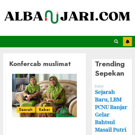
Trending
Konfercab muslimat
Sepekan
Kabar
Sejarah
Baru, LBM
PCNU Banjar
Daerah
Kabar
Gelar
Bahtsul
Konfercab XII
Masail Putri