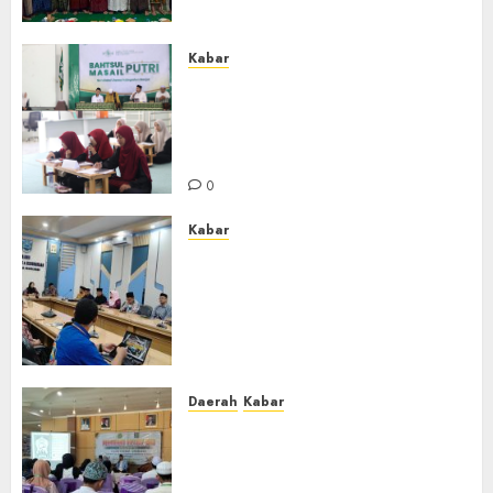
Aswaja
0
Kabar
Sejarah Baru, LBM PCNU
Banjar Gelar Bahtsul Masail
Putri Perdana di Kabupaten
Banjar
0
Kabar
Lakukan Kunjungan Kerja ke
Kabupaten Probolinggo,
Dewan Pendidikan Kabupaten
Banjar Bahas Peningkatan
Kualitas Layanan Pendidikan
0
Daerah
Kabar
BKPRMI Kabupaten Banjar
Gelar Penataran Metode Iqro
untuk Calon Ustadz dan