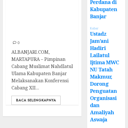
Muslimat Banjar
Perdana di
Usai, Hj Samnat
Kabupaten
Banjar
Farida Kembali
Terpilih Jadi
Kabar
Ustadz
Ketua
Jam’ani
0
Hadiri
ALBANJARI.COM,
Lailatul
MARTAPURA – Pimpinan
Ijtima MWC
Cabang Muslimat Nahdlatul
NU Tatah
Ulama Kabupaten Banjar
Makmur,
Melaksanakan Konferensi
Dorong
Cabang XII...
Penguatan
Organisasi
BACA SELENGKAPNYA
dan
Amaliyah
Aswaja