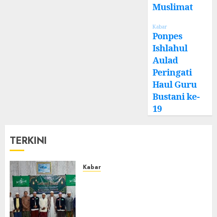
Muslimat
Kabar
Ponpes
Ishlahul
Aulad
Peringati
Haul Guru
Bustani ke-
19
TERKINI
Kabar
Ustadz Jam’ani Hadiri Lailatul
Ijtima MWC NU Tatah
Makmur, Dorong Penguatan
Organisasi dan Amaliyah